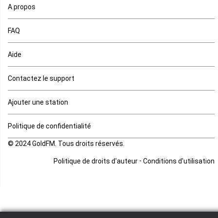
A propos
Maurice
FAQ
Mauritanie
Aide
Mayotte
Contactez le support
Mozambique
Ajouter une station
Namibie
Politique de confidentialité
Niger
© 2024 GoldFM. Tous droits réservés.
Nigeria
-
Politique de droits d'auteur
Conditions d'utilisation
Ouganda
Rd Congo