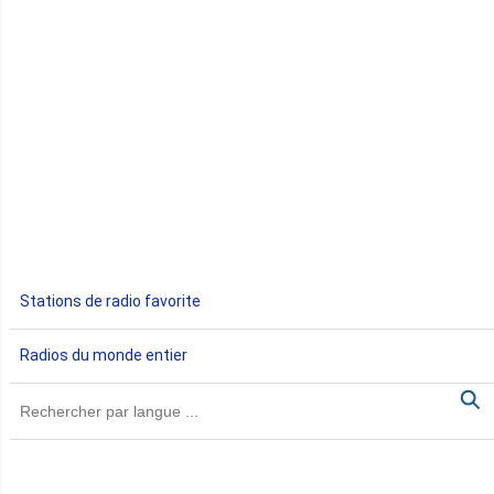
Congo
Côte d'Ivoire
Djibouti
Egypte
Ethiopie
Gabon
Stations de radio favorite
Gambie
Radios du monde entier
Ghana
Guinée
Guinée Bissau