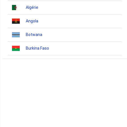
Algérie
Angola
Botwana
Burkina Faso
Burundi
Bénin
Cameroun
Cap-Vert
Comores