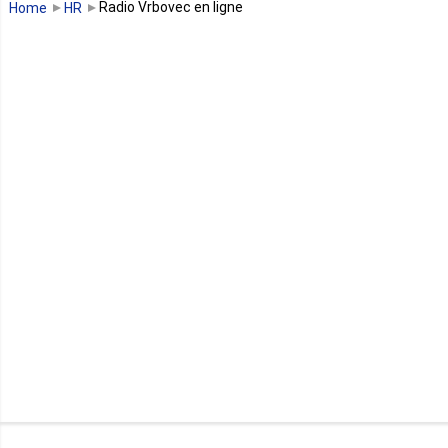
Radio Vrbovec en ligne
Home
HR
Guinée équatoriale
Kenya
Lesotho
Libye
Libéria
Madagascar
Malawi
Mali
Maroc