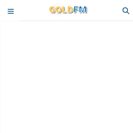
G
O
LD
FM