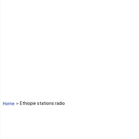
Guinée équatoriale
Kenya
Lesotho
Libye
Libéria
Madagascar
Malawi
Ethiopie stations radio
Home
Mali
Maroc