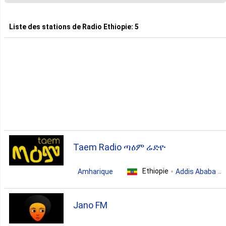
2. Folk
Liste des stations de
Radio Ethiopie
:
5
2. Talk
1. Entertainment
1. Hits
1. Sports
Taem Radio ጣዕም ሬድዮ
Ethiopie
1. Variety
Amharique
Addis Ababa
news
entertainment
variety
Jano FM