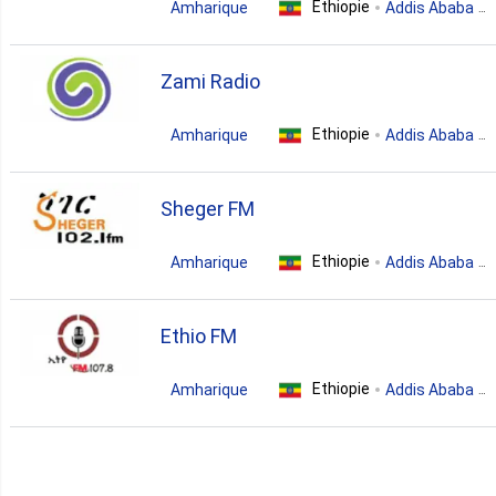
Ethiopie
Amharique
Addis Ababa
hits
Zami Radio
Ethiopie
Amharique
Addis Ababa
pop
news
talk
Sheger FM
folk
Ethiopie
Amharique
Addis Ababa
pop
news
talk
Ethio FM
Ethiopie
Amharique
Addis Ababa
pop
news
folk