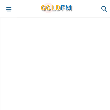
G
O
LD
FM