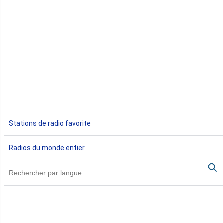
Côte d'Ivoire
Djibouti
Egypte
Ethiopie
Gabon
Stations de radio favorite
Gambie
Radios du monde entier
Ghana
Guinée
Guinée Bissau