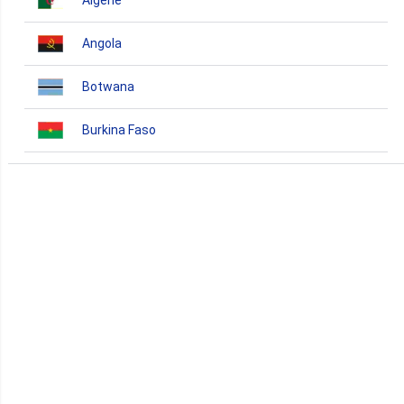
Algérie
Angola
Botwana
Burkina Faso
Burundi
Bénin
Cameroun
Cap-Vert
Comores
Congo