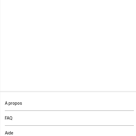
Maurice
Mauritanie
Mayotte
Mozambique
Namibie
Niger
Nigeria
Ouganda
A propos
Rd Congo
FAQ
Rwanda
Aide