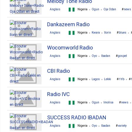
Melody Tone Radio
Anglais
Nigeria
Ogun
Oja Odan
news
Dankazeem Radio
Anglais
Nigeria
Kwara
Ilorin
blues
Wocomworld Radio
Anglais
Nigeria
Oyo
Ibadan
gospel
CBI Radio
Anglais
Nigeria
Lagos
Lekki
r'n'b
Radio IVC
Anglais
Nigeria
Ogun
Imolisa
news
SUCCESS RADIO IBADAN
Anglais
Nigeria
Oyo
Ibadan
variety