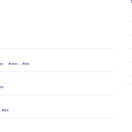
1. Ebonyi
ja
news
talk
ety
talk