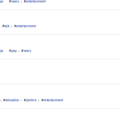
ja
news
entertainment
talk
entertainment
ja
pop
news
education
politics
entartainment