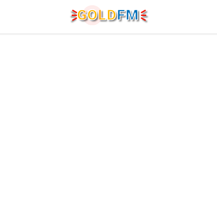
G
O
LD
FM