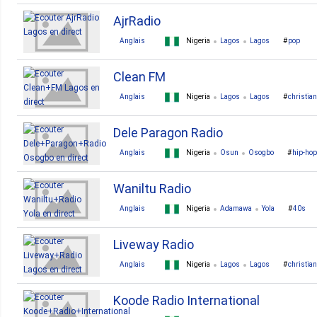
AjrRadio
Anglais
Nigeria
Lagos
Lagos
pop
Clean FM
Anglais
Nigeria
Lagos
Lagos
christian
Dele Paragon Radio
Anglais
Nigeria
Osun
Osogbo
hip-hop
Waniltu Radio
Anglais
Nigeria
Adamawa
Yola
40s
Liveway Radio
Anglais
Nigeria
Lagos
Lagos
christian
Koode Radio International