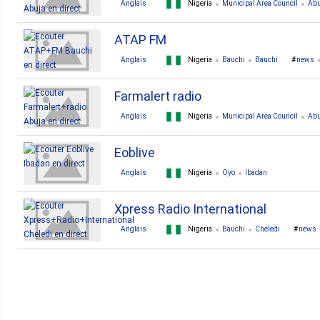
Anglais
Nigeria
Municipal Area Council
Abu
ATAP FM
Anglais
Nigeria
Bauchi
Bauchi
news
Farmalert radio
Anglais
Nigeria
Municipal Area Council
Abu
Eoblive
Anglais
Nigeria
Oyo
Ibadan
Xpress Radio International
Anglais
Nigeria
Bauchi
Cheledi
news