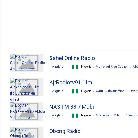
1. Benue
1. Delta
1. Enugu
1. Katsina
Sahel Online Radio
Anglais
Nigeria
Municipal Area Council
Abu
AjrRadiotv91.1fm
Anglais
Nigeria
Ogun
Ifo Junction
vari
NAS FM 88.7 Mubi
Anglais
Nigeria
Adamawa
Yola
news
Obong Radio