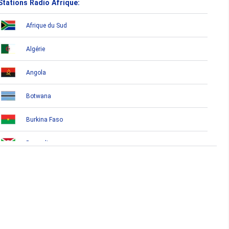
Stations Radio Afrique:
Afrique du Sud
Algérie
Angola
Botwana
Burkina Faso
Burundi
Bénin
Cameroun
Cap-Vert