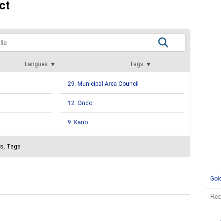
ct
Langues
Tags
29. Municipal Area Council
12. Ondo
9. Kano
8. Ekiti
es, Tags
6. Kwara
Gol
5. Gombe
3. Borno
2. Yobe