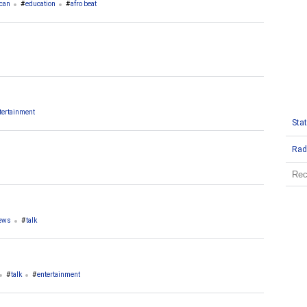
ican
education
afro beat
tertainment
Stat
Rad
ews
talk
talk
entertainment