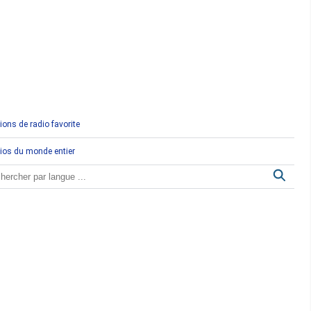
Comores
Congo
Côte d'Ivoire
Djibouti
ions de radio favorite
Egypte
ios du monde entier
Ethiopie
Gabon
Gambie
Ghana
Guinée