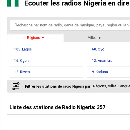
Écouter les radios Nigeria en dire
Régions
Villes
105. Lagos
60. Oyo
16. Ogun
12. Anambra
12. Rivers
9. Kaduna
9. Osun
8. Bauchi
Régions, Villes, Langu
Filtrer les stations de radio Nigeria par :
8. Imo
8. Plateau
5. Cross River
5. Edo
Liste des stations de
Radio Nigeria
:
357
4. Abia
4. Adamawa
2. Akwa Ibom
2. Niger