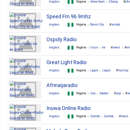
Anglais
Nigeria
Akwa Ibom
Obong
afr
Speed Fm 96.9mhz
Anglais
Nigeria
Benin City
variety
Ospoly Radio
Anglais
Nigeria
Osun
Ire
news
en
Great Light Radio
Anglais
Nigeria
Lagos
Lagos
hip-hop
Afrinaijaradio
Anglais
Nigeria
Oyo
Ibadan
pop
n
Inuwa Online Radio
Anglais
Nigeria
Gombe
Gombe
news