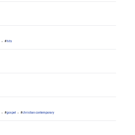
hits
gospel
christian contemporary