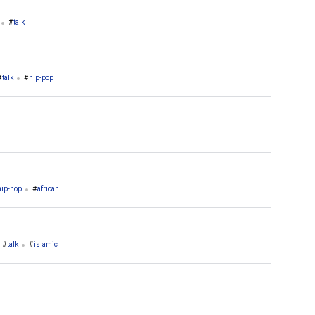
talk
talk
hip-pop
hip-hop
african
talk
islamic