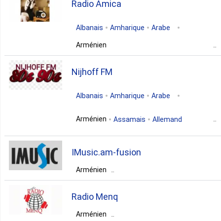
Radio Amica
folk
armenian
Albanais
Amharique
Arabe
Arménien
Italie
Piemonte
Biella
Nijhoff FM
folk
Albanais
Amharique
Arabe
Arménien
Assamais
Allemand
Pays-Bas
Zuid-Holland
IMusic.am-fusion
Puttershoek
Arménien
Arménie
Yerevan
Yerevan
pop
Radio Menq
rock
pop
jazz
Arménien