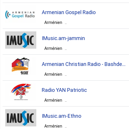
Arménie
Yerevan
Yerevan
Armenian Gospel Radio
dance
pop
Arménien
Arménie
Yerevan
Yerevan
IMusic.am-jammin
gospel
Arménien
Arménie
Yerevan
Yerevan
Armenian Christian Radio - Bashde
pop
top40
Arménien
Radio
Arménie
Yerevan
Yerevan
Radio YAN Patriotic
talk
christian
gospel
Arménien
Arménie
Yerevan
Yerevan
IMusic.am-Ethno
folk
Arménien