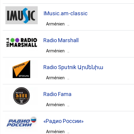
Arménie
Yerevan
Yerevan
IMusic.am-classic
folk
ethnic
Arménien
Arménie
Yerevan
Yerevan
Radio Marshall
classic
Arménien
Arménie
Yerevan
Yerevan
Radio Sputnik Արմենիա
pop
top40
Arménien
Arménie
Yerevan
Yerevan
Radio Fama
pop
news
talk
Arménien
Arménie
Yerevan
Yerevan
«Радио России»
pop
top40
Arménien