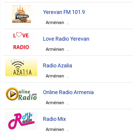
Arménie
Yerevan
Yerevan
Yerevan FM 101.9
pop
talk
folk
Arménien
Arménie
Yerevan
Yerevan
classic
Love Radio Yerevan
pop
news
talk
Arménien
Arménie
Yerevan
Yerevan
folk
Radio Azalia
pop
jazz
top40
Arménien
Arménie
Yerevan
Yerevan
romantic
hits
Online Radio Armenia
pop
top40
Arménien
Arménie
Yerevan
Yerevan
Radio Mix
pop
news
talk
Arménien