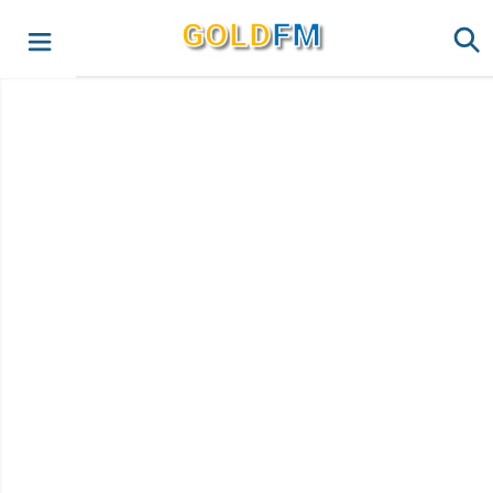
G
O
LD
FM