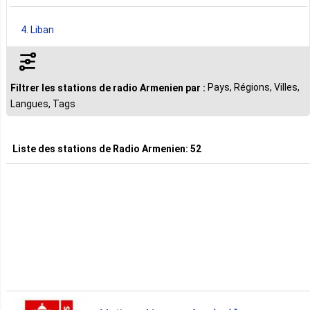
4. Liban
3. France
Pays, Régions, Villes,
Filtrer les stations de radio Armenien par :
Langues, Tags
2. États Unis
Liste des stations de
Radio Armenien
:
52
1. Brésil
1. Italie
1. Pays Bas
1. Vatican