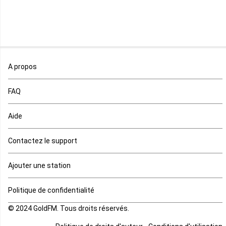
Niger
Nigeria
Ouganda
A propos
Rd Congo
FAQ
Rwanda
Aide
Réunion
Contactez le support
Sahara occidental
Ajouter une station
Sao tome et principe
Politique de confidentialité
© 2024 GoldFM. Tous droits réservés.
Sierra Leone
-