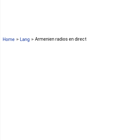
Madagascar
Malawi
Armenien radios en direct
Home
Lang
Mali
Maroc
Maurice
Mauritanie
Mayotte
Mozambique
Namibie