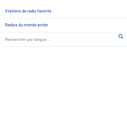
Gabon
Stations de radio favorite
Gambie
Radios du monde entier
Ghana
Guinée
Guinée Bissau
Guinée équatoriale
Kenya
Lesotho
Libye
Libéria