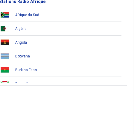
Stations Radio Afrique:
Afrique du Sud
Algérie
Angola
Botwana
Burkina Faso
Burundi
Bénin
Cameroun
Cap-Vert