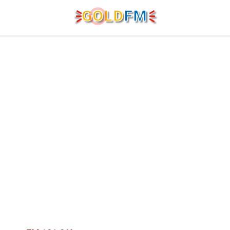
G
O
LD
FM