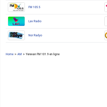
FM 105.5
Lav Radio
Nor Radyo
Home
AM
Yerevan FM 101.9 en ligne