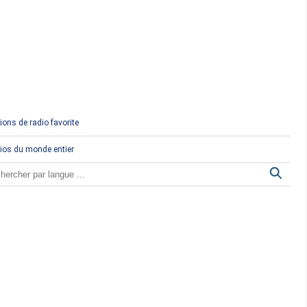
Comores
Congo
Côte d'Ivoire
Djibouti
ions de radio favorite
Egypte
ios du monde entier
Ethiopie
Gabon
Gambie
Ghana
Guinée