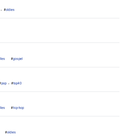
oldies
ies
adult contemporary
lles
gospel
pop
top40
lles
hip-hop
oldies