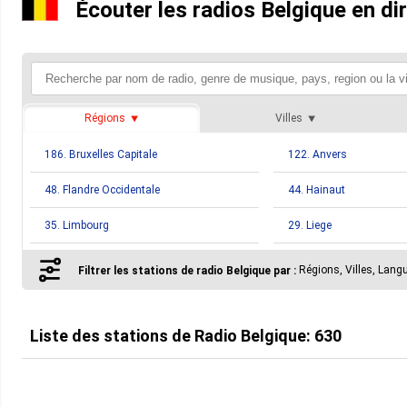
Écouter les radios Belgique en di
Régions
Villes
186. Bruxelles Capitale
122. Anvers
48. Flandre Occidentale
44. Hainaut
35. Limbourg
29. Liege
13. Luxembourg
13. Namur
Régions, Villes, Lang
Filtrer les stations de radio Belgique par :
Liste des stations de
Radio Belgique
:
630