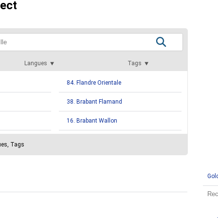
rect
Langues
Tags
84. Flandre Orientale
38. Brabant Flamand
16. Brabant Wallon
ues, Tags
Gol