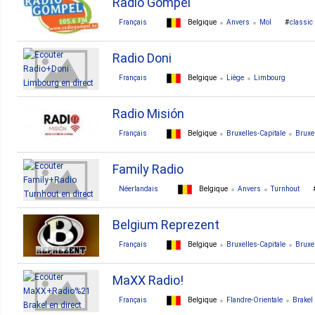
Radio Gompel
Français
Belgique
Anvers
Mol
classic
Radio Doni
Français
Belgique
Liège
Limbourg
dance
rock
pop
blues
jazz
talk
old
Radio Misión
Français
Belgique
Bruxelles-Capitale
Bruxe
Family Radio
Néerlandais
Belgique
Anvers
Turnhout
Belgium Reprezent
Français
Belgique
Bruxelles-Capitale
Bruxe
MaXX Radio!
Français
Belgique
Flandre-Orientale
Brakel