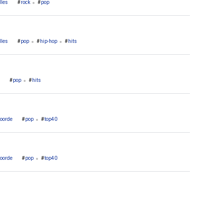
lles
rock
pop
lles
pop
hip-hop
hits
pop
hits
voorde
pop
top40
voorde
pop
top40