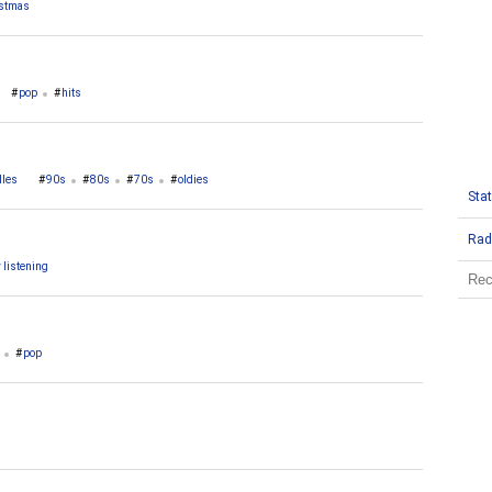
istmas
pop
hits
lles
90s
80s
70s
oldies
Stat
Rad
 listening
pop