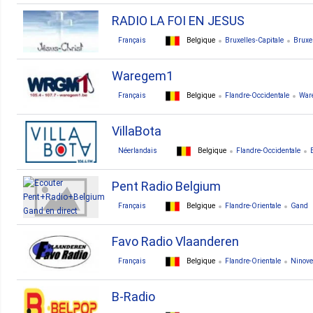
RADIO LA FOI EN JESUS
Français
Belgique
Bruxelles-Capitale
Bruxe
Waregem1
Français
Belgique
Flandre-Occidentale
War
VillaBota
Néerlandais
Belgique
Flandre-Occidentale
Pent Radio Belgium
Français
Belgique
Flandre-Orientale
Gand
Favo Radio Vlaanderen
Français
Belgique
Flandre-Orientale
Ninove
B-Radio