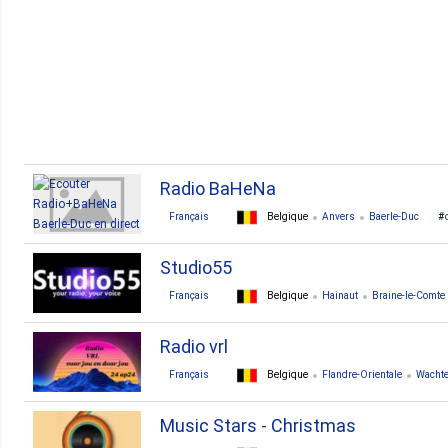
Radio BaHeNa
Français
Belgique
Anvers
Baerle-Duc
Studio55
Français
Belgique
Hainaut
Braine-le-Comte
Radio vrl
Français
Belgique
Flandre-Orientale
Wacht
Music Stars - Christmas