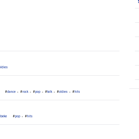
oldies
dance
rock
pop
talk
oldies
hits
ebeke
pop
hits