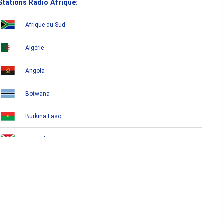
Stations Radio Afrique:
Afrique du Sud
Algérie
Angola
Botwana
Burkina Faso
Burundi
Bénin
Cameroun
Cap-Vert