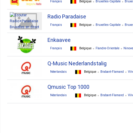
Français
Belgique
Bruxelles-Capitale
Bruxe
Radio Paradaise
Français
Belgique
Bruxelles-Capitale
Bruxe
Enkaavee
Français
Belgique
Flandre-Orientale
Ninove
Q-Music Nederlandstalig
Néerlandais
Belgique
Brabant-Flamand
Vil
Qmusic Top 1000
Néerlandais
Belgique
Brabant-Flamand
Vil