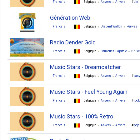
Français
Belgique
Anvers
Anvers
chr
Génération Web
Français
Belgique
Brabant Wallon
Perwez
Radio Dender Gold
Français
Belgique
Bruxelles-Capitale
Bruxe
Music Stars - Dreamcatcher
Français
Belgique
Anvers
Anvers
easy
Music Stars - Feel Young Again
Français
Belgique
Anvers
Anvers
rock
Music Stars - 100% Retro
Français
Belgique
Anvers
Anvers
pop