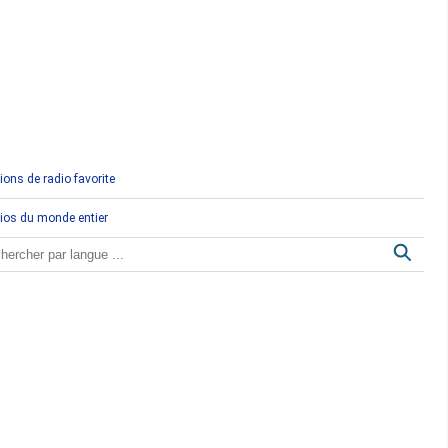
Comores
Congo
Côte d'Ivoire
Djibouti
ions de radio favorite
Egypte
ios du monde entier
Ethiopie
Gabon
Gambie
Ghana
Guinée