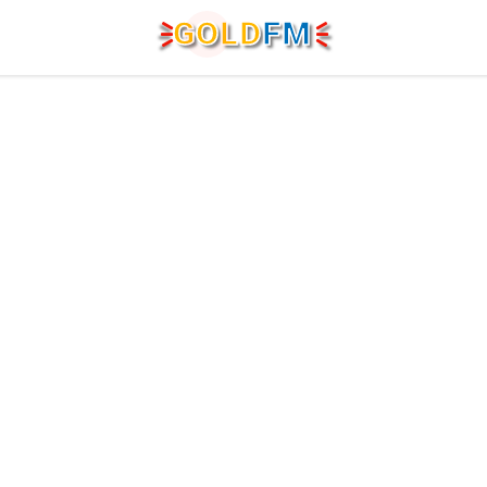
G
O
LD
FM