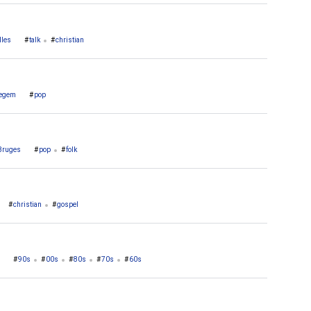
lles
talk
christian
egem
pop
Bruges
pop
folk
christian
gospel
90s
00s
80s
70s
60s