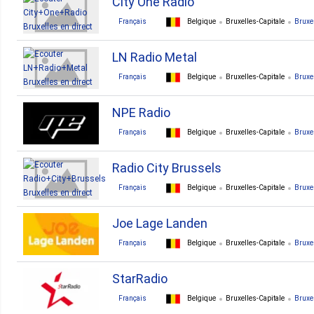
City One Radio
Français
Belgique
Bruxelles-Capitale
Bruxe
LN Radio Metal
Français
Belgique
Bruxelles-Capitale
Bruxe
NPE Radio
Français
Belgique
Bruxelles-Capitale
Bruxe
Radio City Brussels
Français
Belgique
Bruxelles-Capitale
Bruxe
Joe Lage Landen
Français
Belgique
Bruxelles-Capitale
Bruxe
StarRadio
Français
Belgique
Bruxelles-Capitale
Bruxe