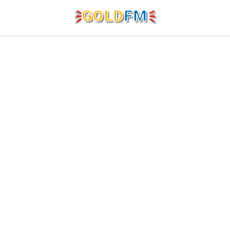
G
O
LD
FM