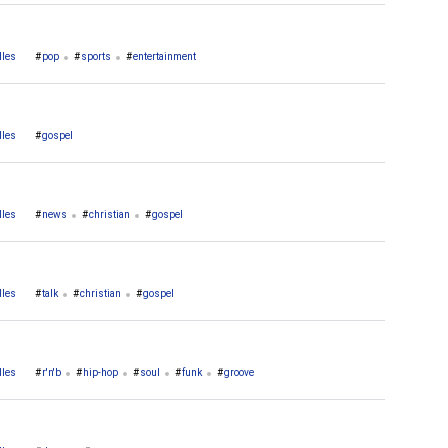
lles
pop
sports
entertainment
lles
gospel
lles
news
christian
gospel
lles
talk
christian
gospel
lles
r'n'b
hip-hop
soul
funk
groove