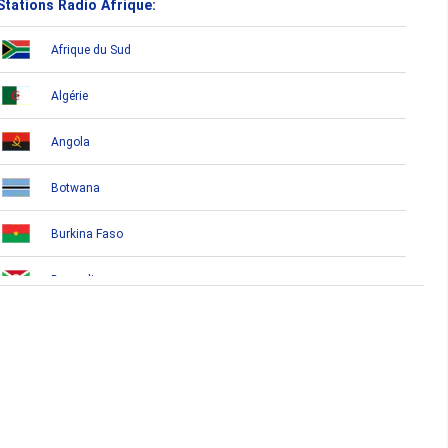
Stations Radio Afrique:
Afrique du Sud
Algérie
Angola
Botwana
Burkina Faso
Burundi
Bénin
Cameroun
Cap-Vert