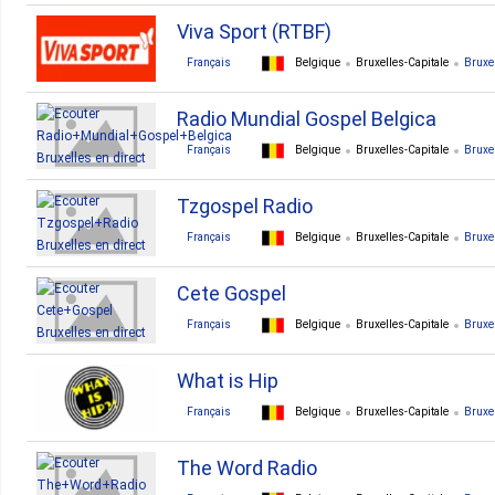
Viva Sport (RTBF)
Français
Belgique
Bruxelles-Capitale
Bruxe
Radio Mundial Gospel Belgica
Français
Belgique
Bruxelles-Capitale
Bruxe
Tzgospel Radio
Français
Belgique
Bruxelles-Capitale
Bruxe
Cete Gospel
Français
Belgique
Bruxelles-Capitale
Bruxe
What is Hip
Français
Belgique
Bruxelles-Capitale
Bruxe
The Word Radio