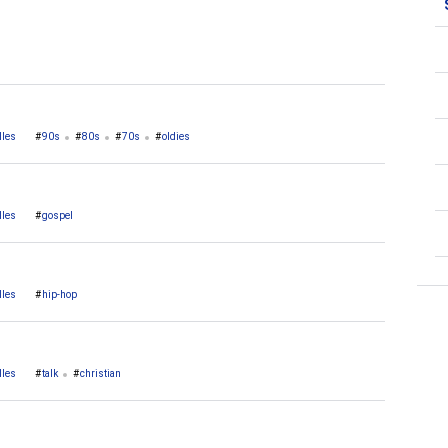
lles
90s
80s
70s
oldies
lles
gospel
lles
hip-hop
lles
talk
christian