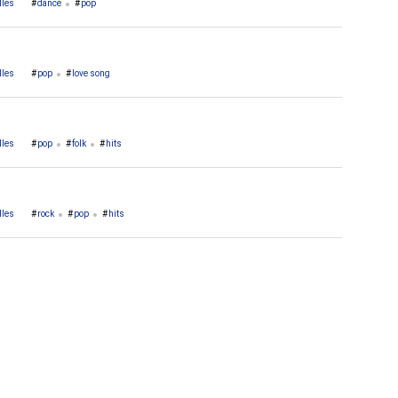
lles
dance
pop
lles
pop
love song
lles
pop
folk
hits
lles
rock
pop
hits