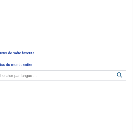
Comores
Congo
Côte d'Ivoire
Djibouti
ions de radio favorite
Egypte
ios du monde entier
Ethiopie
Gabon
Gambie
Ghana
Guinée