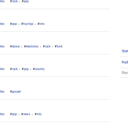
lles
rock
pop
lles
pop
hip-hop
hits
lles
dance
electronic
rock
funk
Stat
Rad
lles
rock
pop
country
lles
gospel
lles
pop
news
hits