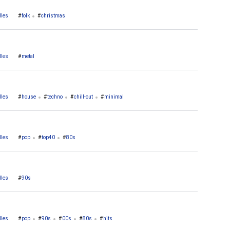
lles
folk
christmas
lles
metal
lles
house
techno
chill-out
minimal
lles
pop
top40
80s
lles
90s
lles
pop
90s
00s
80s
hits