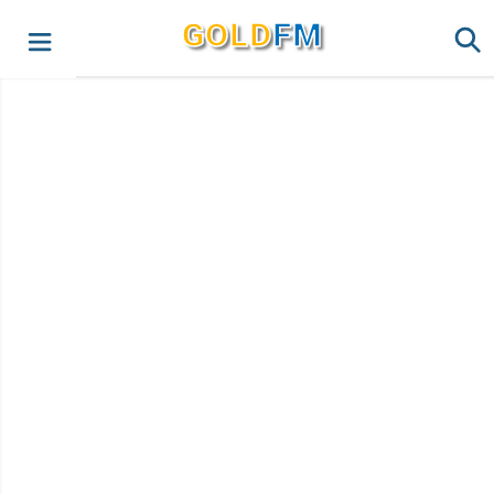
G
O
LD
FM