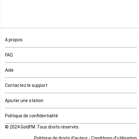
Niger
Nigeria
Ouganda
A propos
Rd Congo
FAQ
Rwanda
Aide
Réunion
Contactez le support
Sahara occidental
Ajouter une station
Sao tome et principe
Politique de confidentialité
© 2024 GoldFM. Tous droits réservés.
Sierra Leone
-
Politique de droits d'auteur
Conditions d'utilisation