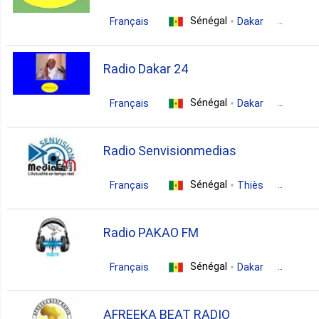
news
Sénégal
Français
Dakar
variety
Radio Dakar 24
Sénégal
Français
Dakar
variety
Radio Senvisionmedias
Sénégal
Français
Thiès
news
sports
education
Radio PAKAO FM
Sénégal
Français
Dakar
news
AFREEKA BEAT RADIO