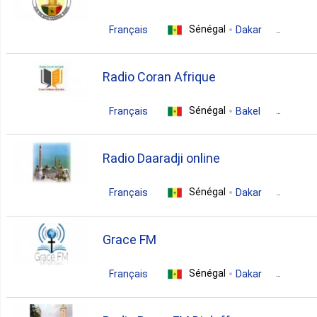
Sénégal
Français
Dakar
rap
african
Radio Coran Afrique
Sénégal
Français
Bakel
islamic
gospel
Radio Daaradji online
Sénégal
Français
Dakar
christian
arabic
Grace FM
Sénégal
Français
Dakar
christian