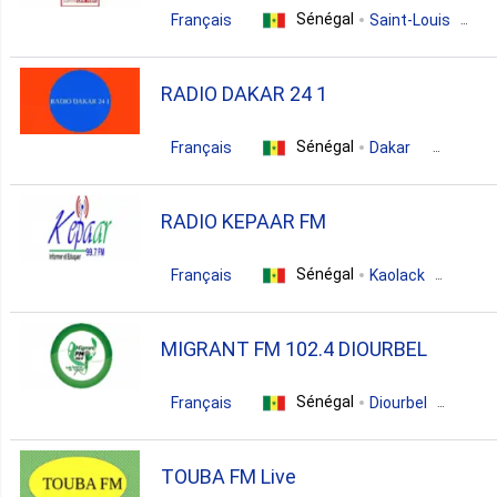
Sénégal
Français
Saint-Louis
african
RADIO DAKAR 24 1
Sénégal
Français
Dakar
variety
RADIO KEPAAR FM
Sénégal
Français
Kaolack
isamic
MIGRANT FM 102.4 DIOURBEL
Sénégal
Français
Diourbel
dance
electronic
pop
TOUBA FM Live