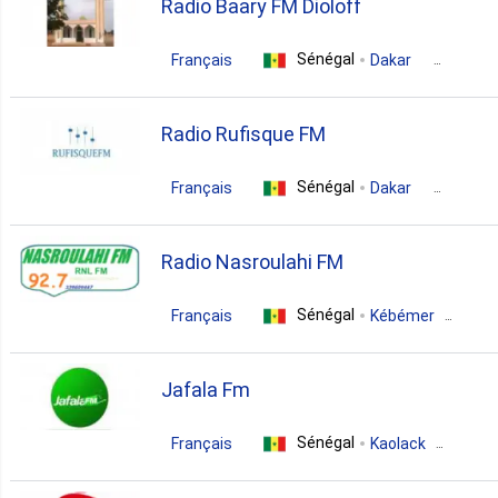
Radio Baary FM Dioloff
Sénégal
Français
Dakar
christian
Radio Rufisque FM
Sénégal
Français
Dakar
news
culture
Radio Nasroulahi FM
Sénégal
Français
Kébémer
pop
news
Jafala Fm
Sénégal
Français
Kaolack
gospel
politics
community