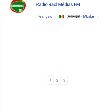
Radio Baol Médias FM
Sénégal
Français
Mbaké
news
culture
1
2
3