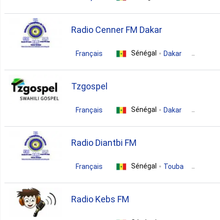
1. Podor
news
talk
folk
Radio Cenner FM Dakar
rap
african
culture
1. Saint Louis
Sénégal
Français
Dakar
entertainment
variety
1. Soun Wolof
Tzgospel
Sénégal
Français
Dakar
1. Thies
christian
gospel
Radio Diantbi FM
Sénégal
Français
Touba
talk
Radio Kebs FM