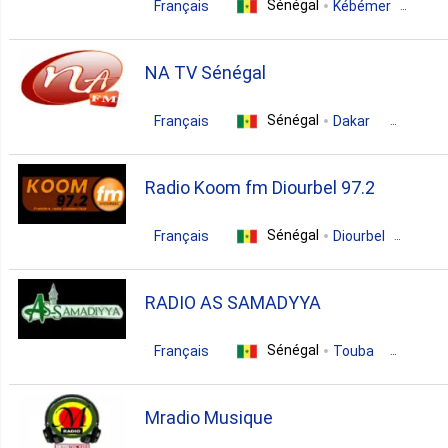
Sénégal
Français
Kébémer
news
culture
NA TV Sénégal
Sénégal
Français
Dakar
variety
Radio Koom fm Diourbel 97.2
Sénégal
Français
Diourbel
pop
RADIO AS SAMADYYA
Sénégal
Français
Touba
gospel
Mradio Musique