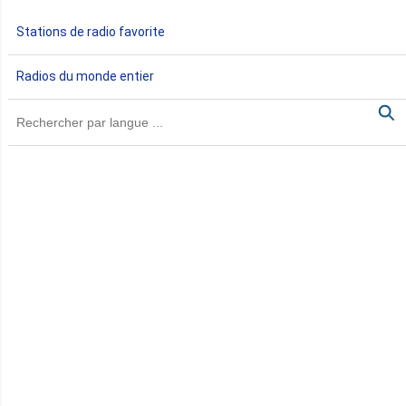
Gabon
Stations de radio favorite
Gambie
Radios du monde entier
Ghana
Guinée
Guinée Bissau
Guinée équatoriale
Kenya
Lesotho
Libye
Libéria