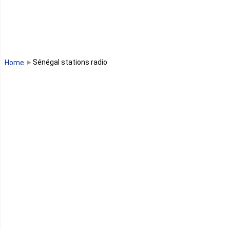
Madagascar
Malawi
Sénégal stations radio
Home
Mali
Maroc
Maurice
Mauritanie
Mayotte
Mozambique
Namibie