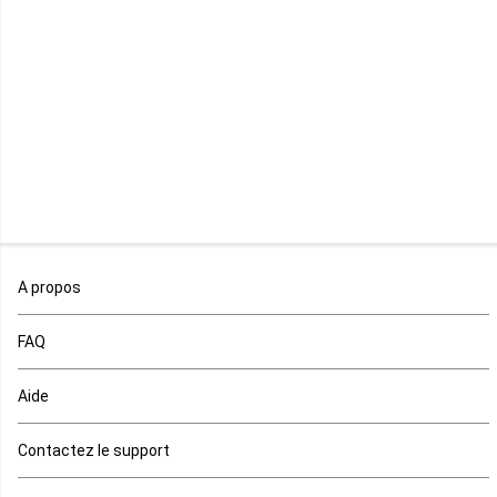
Mayotte
Mozambique
Namibie
Niger
Nigeria
Ouganda
A propos
Rd Congo
FAQ
Rwanda
Aide
Réunion
Contactez le support
Sahara occidental