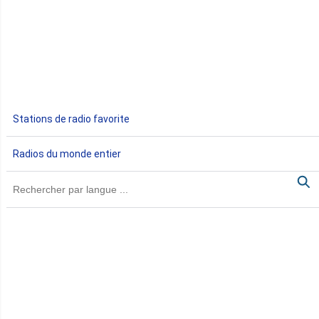
Egypte
Ethiopie
Gabon
Stations de radio favorite
Gambie
Radios du monde entier
Ghana
Guinée
Guinée Bissau
Guinée équatoriale
Kenya