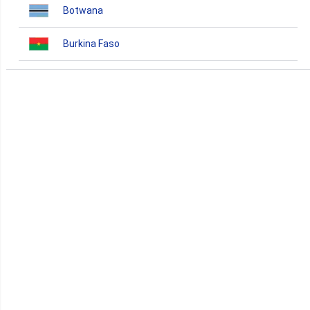
Botwana
Burkina Faso
Burundi
Bénin
Cameroun
Cap-Vert
Comores
Congo
Côte d'Ivoire
Djibouti