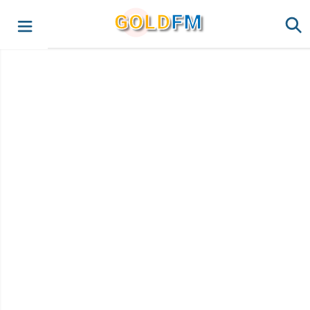
G
O
LD
FM