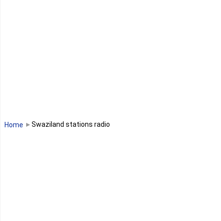
Lesotho
Libye
Libéria
Madagascar
Malawi
Swaziland stations radio
Home
Mali
Maroc
Maurice
Mauritanie