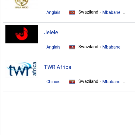
Swaziland
Anglais
Mbabane
dance
house
soul
Jelele
Swaziland
Anglais
Mbabane
house
r'n'b
pop
TWR Africa
hip-hop
soul
african
Swaziland
Chinois
Mbabane
christian
gospel