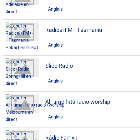
Perth
Anglais
electronic
house
lounge
Australie
South Australia
Radical FM - Tasmania
jazz
hip-hop
latin
Adelaide
Anglais
greek
Australie
Tasmania
Hobart
Slice Radio
dance
top40
90s
Anglais
Australie
New South Wales
All time hits radio worship
Spring Hill
Anglais
dance
pop
news
Australie
Victoria
Melbourne
Rádio Famyli