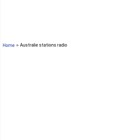
Libéria
Madagascar
Malawi
Australie stations radio
Home
Mali
Maroc
Maurice
Mauritanie
Mayotte
Mozambique