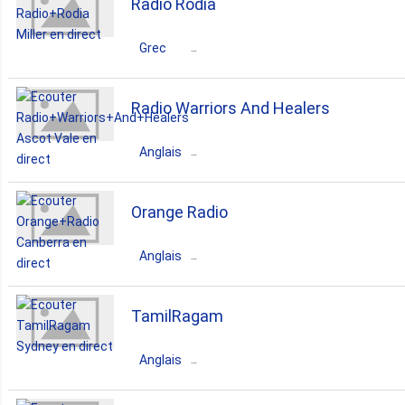
Radio Rodia
Sydney
Grec
dance
top40
90s
Australie
New South Wales
Radio Warriors And Healers
80s
Miller
Anglais
greek
Australie
Victoria
Ascot Vale
Orange Radio
pop
sports
Anglais
Australie
ACT
Canberra
TamilRagam
pop
Anglais
Australie
New South Wales