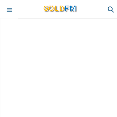
G
O
LD
FM