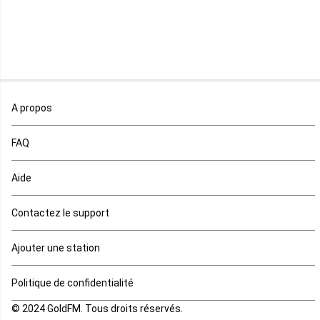
Namibie
Niger
Nigeria
Ouganda
A propos
Rd Congo
FAQ
Rwanda
Aide
Réunion
Contactez le support
Sahara occidental
Ajouter une station
Sao tome et principe
Politique de confidentialité
© 2024 GoldFM. Tous droits réservés.
Sierra Leone