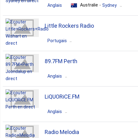
Australie
Anglais
Sydney
country
Little Rockers Radio
Portugais
Australie
Queensland
Wishart
89.7FM Perth
children
Anglais
Australie
Western Australia
LiQUORiCE.FM
Joondalup
Anglais
pop
news
talk
Australie
Western Australia
Radio Melodia
entertainment
community