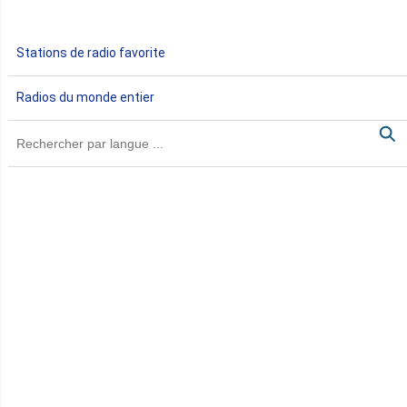
Gabon
Stations de radio favorite
Gambie
Radios du monde entier
Ghana
Guinée
Guinée Bissau
Guinée équatoriale
Kenya
Lesotho
Libye