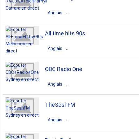
country
alternative
hits
Anglais
Australie
Queensland
Carrara
All time hits 90s
pop
folk
Anglais
Australie
Victoria
Melbourne
CBC Radio One
variety
Anglais
Australie
New South Wales
TheSeshFM
Sydney
Anglais
news
talk
variety
Australie
New South Wales