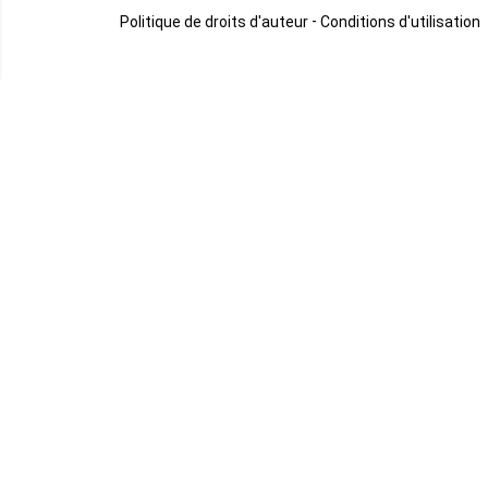
-
Politique de droits d'auteur
Conditions d'utilisation
Somalie
Soudan
Soudan du sud
Swaziland
Sénégal
Tanzanie
Tchad
Togo
Tunisie