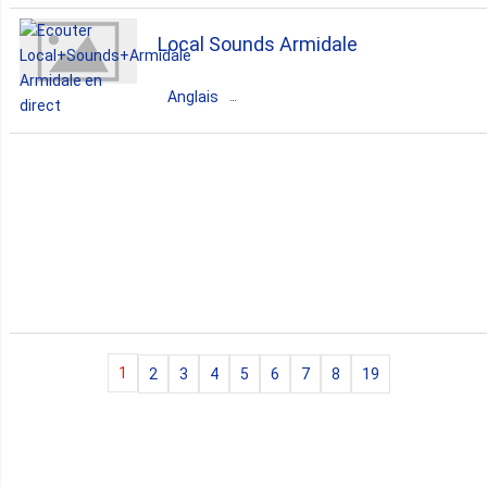
variety
greek
variety
Local Sounds Armidale
Anglais
Australie
New South Wales
Armidale
90s
00s
80s
hits
1
2
3
4
5
6
7
8
19