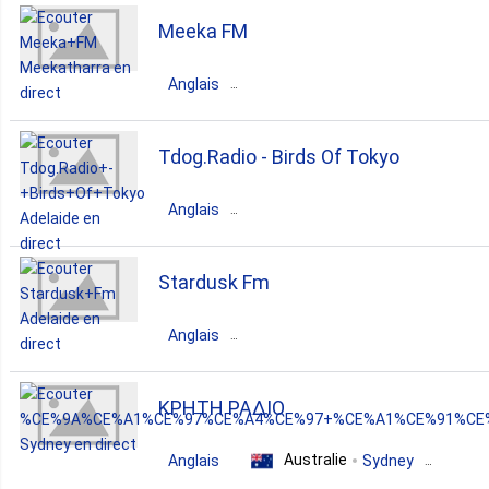
Australie
Victoria
Melbourne
Meeka FM
news
folk
Anglais
Australie
Western Australia
Tdog.Radio - Birds Of Tokyo
Meekatharra
Anglais
news
talk
sports
Australie
South Australia
Stardusk Fm
Adelaide
Anglais
rock
pop
hits
Australie
South Australia
ΚΡΗΤΗ ΡΑΔΙΟ
Adelaide
Australie
Anglais
Sydney