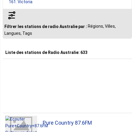
161. Victoria
91. Queensland
Régions, Villes,
Filtrer les stations de radio Australie par :
Langues, Tags
53. South Australia
Liste des stations de
Radio Australie
:
633
46. Western Australia
28. Act
19. Tasmania
10. Northern Territory
Pure Country 87.6FM