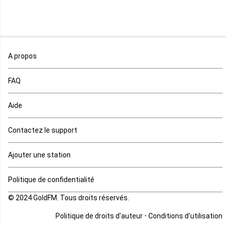
Niger
Nigeria
Ouganda
A propos
Rd Congo
FAQ
Rwanda
Aide
Réunion
Contactez le support
Sahara occidental
Ajouter une station
Sao tome et principe
Politique de confidentialité
© 2024 GoldFM. Tous droits réservés.
Sierra Leone
-
Politique de droits d'auteur
Conditions d'utilisation
Somalie