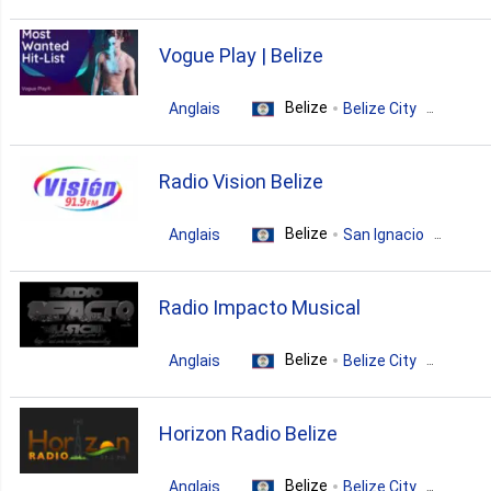
religious
Vogue Play | Belize
Belize
Anglais
Belize City
pop
top40
hits
Radio Vision Belize
Belize
Anglais
San Ignacio
christian
Radio Impacto Musical
Belize
Anglais
Belize City
rock
pop
Horizon Radio Belize
Belize
Anglais
Belize City