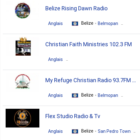
gospel
Belize Rising Dawn Radio
Belize
Anglais
Belmopan
pop
Christian Faith Ministries 102.3 FM
Anglais
Belize
Stann Creek District
My Refuge Christian Radio 93.7FM &
christian
100.5FM
Belize
Anglais
Belmopan
gospel
Flex Studio Radio & Tv
Belize
Anglais
San Pedro Town