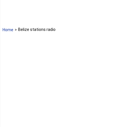
Madagascar
Malawi
Belize stations radio
Home
Mali
Maroc
Maurice
Mauritanie
Mayotte
Mozambique
Namibie