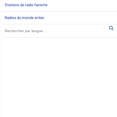
Stations de radio favorite
Gambie
Radios du monde entier
Ghana
Guinée
Guinée Bissau
Guinée équatoriale
Kenya
Lesotho
Libye
Libéria