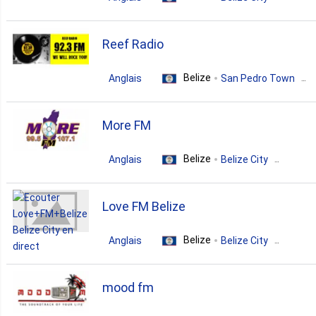
talk
christian
gospel
Reef Radio
Belize
Anglais
San Pedro Town
classic rock
alternative
top40
More FM
hits
Belize
Anglais
Belize City
dance
r'n'b
pop
Love FM Belize
hip-hop
top40
Belize
Anglais
Belize City
pop
news
talk
mood fm