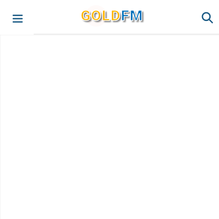
G
O
LD
FM