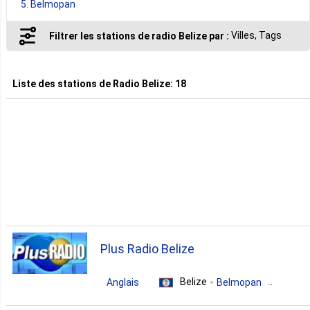
5. Belmopan
Villes, Tags
Filtrer les stations de radio Belize par :
2. San Pedro Town
Liste des stations de
Radio Belize
:
18
1. El Cayo
1. San Ignacio
1. Stann Creek District
1. Willows Bank
Plus Radio Belize
Belize
Anglais
Belmopan