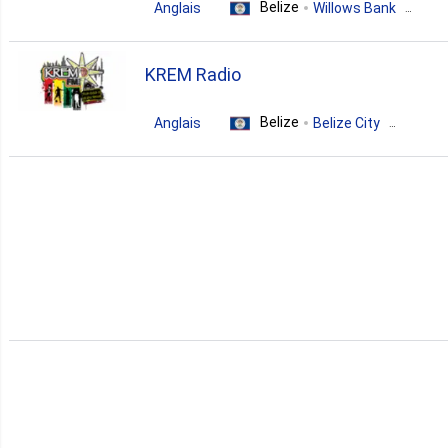
Belize
Anglais
Willows Bank
pop
blues
jazz
KREM Radio
soul
oldies
Belize
Anglais
Belize City
pop
news
talk
top40