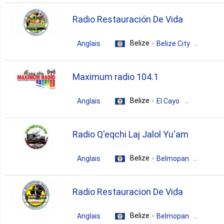
variety
Radio Restauración De Vida
Belize
Anglais
Belize City
gospel
Maximum radio 104.1
Belize
Anglais
El Cayo
dance
Radio Q'eqchi Laj Jalol Yu'am
Belize
Anglais
Belmopan
gospel
Radio Restauracion De Vida
Belize
Anglais
Belmopan