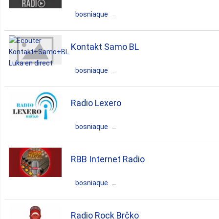
bosniaque
rock
pop
news
Bosnie Herzégovine
Srpska
talk
folk
culture
Kontakt Samo BL
Banja Luka
entertainment
bosniaque
romantic
love songs
Bosnie Herzégovine
Srpska
Radio Lexero
Luka
bosniaque
rock
Bosnie Herzégovine
Brčko
RBB Internet Radio
folk
bosniaque
Bosnie Herzégovine
Srpska
Radio Rock Brčko