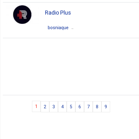
Bosnie Herzégovine
Srpska
Radio Plus
Banja Luka
bosniaque
variety
Bosnie Herzégovine
Federation of B&H
Posušje
rock
pop
oldies
1
2
3
4
5
6
7
8
9