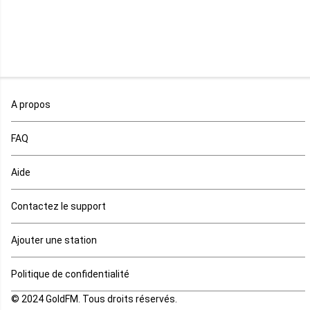
Namibie
Niger
Nigeria
Ouganda
A propos
Rd Congo
FAQ
Rwanda
Aide
Réunion
Contactez le support
Sahara occidental
Ajouter une station
Sao tome et principe
Politique de confidentialité
© 2024 GoldFM. Tous droits réservés.
Sierra Leone