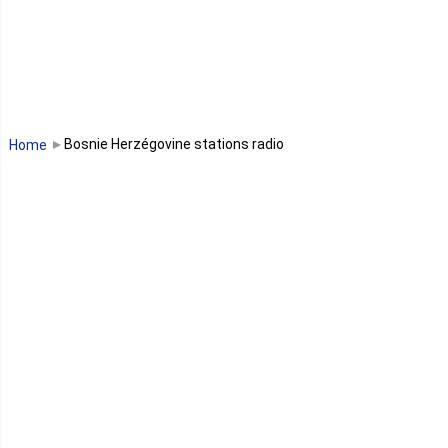
Libéria
Madagascar
Malawi
Bosnie Herzégovine stations radio
Home
Mali
Maroc
Maurice
Mauritanie
Mayotte
Mozambique