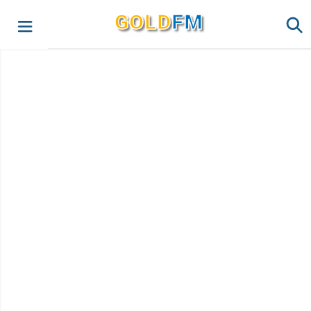
G
O
LD
FM