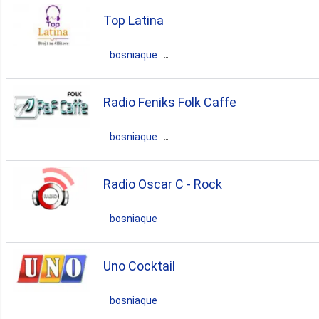
Top Latina
Federation of B&H
Mostar
bosniaque
rock
pop
Bosnie Herzégovine
Radio Feniks Folk Caffe
Federation of B&H
Sarajevo
bosniaque
latin
Bosnie Herzégovine
Srpska
Radio Oscar C - Rock
Srpska
bosniaque
folk
Bosnie Herzégovine
Uno Cocktail
Federation of B&H
Mostar
bosniaque
rock'n'roll