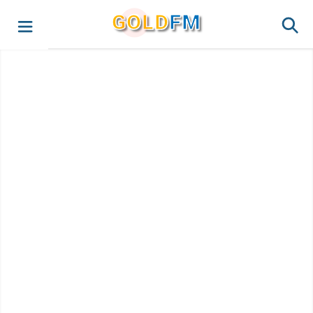
G
O
LD
FM