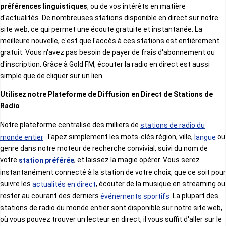
Italien
préférences linguistiques
, ou de vos intérêts en matière
Congo
d'actualités. De nombreuses stations disponible en direct sur notre
site web, ce qui permet une écoute gratuite et instantanée. La
Arabe
meilleure nouvelle, c'est que l'accès à ces stations est entièrement
Côte d'Ivoire
gratuit. Vous n'avez pas besoin de payer de frais d'abonnement ou
d'inscription. Grâce à Gold FM, écouter la radio en direct est aussi
Grec
simple que de cliquer sur un lien.
Djibouti
Utilisez notre Plateforme de Diffusion en Direct de Stations de
Neerlandais
Radio
Egypte
Notre plateforme centralise des milliers de
stations de radio du
. Tapez simplement les mots-clés région, ville,
ou
monde entier
langue
Indonesienne
genre dans notre moteur de recherche convivial, suivi du nom de
Ethiopie
votre
, et laissez la magie opérer. Vous serez
station préférée
Turc
instantanément connecté à la station de votre choix, que ce soit pour
suivre les
, écouter de la musique en streaming ou
actualités en direct
Gabon
rester au courant des derniers
. La plupart des
événements sportifs
Roumain
stations de radio du monde entier sont disponible sur notre site web,
où vous pouvez trouver un lecteur en direct, il vous suffit d'aller sur le
Gambie