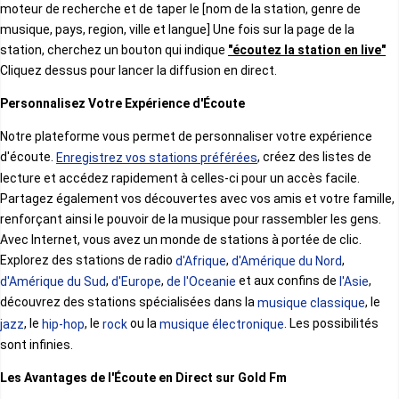
moteur de recherche et de taper le [nom de la station, genre de
Polonais
musique, pays, region, ville et langue] Une fois sur la page de la
Ghana
station, cherchez un bouton qui indique
"écoutez la station en live"
Cliquez dessus pour lancer la diffusion en direct.
Philippin
Personnalisez Votre Expérience d'Écoute
Guinée
Notre plateforme vous permet de personnaliser votre expérience
Serbe
d'écoute.
, créez des listes de
Enregistrez vos stations préférées
Guinée Bissau
lecture et accédez rapidement à celles-ci pour un accès facile.
Partagez également vos découvertes avec vos amis et votre famille,
Magyar
renforçant ainsi le pouvoir de la musique pour rassembler les gens.
Guinée équatoriale
Avec Internet, vous avez un monde de stations à portée de clic.
Explorez des stations de radio
,
,
d'Afrique
d'Amérique du Nord
Russe
,
,
et aux confins de
,
d'Amérique du Sud
d'Europe
de l'Oceanie
l'Asie
Kenya
découvrez des stations spécialisées dans la
, le
musique classique
Ukrainien
, le
, le
ou la
. Les possibilités
jazz
hip-hop
rock
musique électronique
sont infinies.
Lesotho
Les Avantages de l'Écoute en Direct sur Gold Fm
Hindi