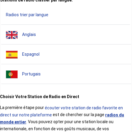
Stations de radio classer par langue:
Botwana
Radios trier par langue
Burkina Faso
Anglais
Burundi
Espagnol
Bénin
Portugais
Cameroun
Allemand
Choisir Votre Station de Radio en Direct
Cap-Vert
La première étape pour
écouter votre station de radio favorite en
Francais
est de chercher sur la page
direct sur notre plateforme
radios du
. Vous pouvez opter pour une station locale ou
monde entier
Comores
internationale, en fonction de vos goûts musicaux, de vos