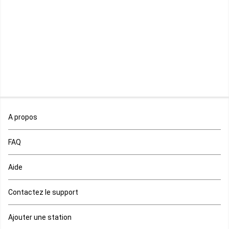
Somalie
Tamil
Soudan
Estonien
Soudan du sud
Pendjabi
Swaziland
A propos
Thai
Sénégal
FAQ
Lettone
Aide
Tanzanie
Contactez le support
Lituanien
Tchad
Ajouter une station
Armenien