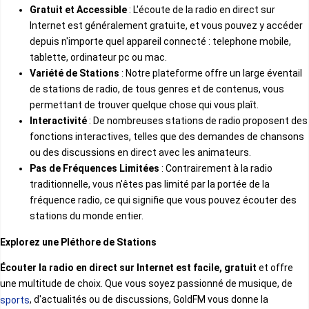
Libye
Gratuit et Accessible
: L'écoute de la radio en direct sur
Internet est généralement gratuite, et vous pouvez y accéder
Kiswahili
depuis n'importe quel appareil connecté : telephone mobile,
Libéria
tablette, ordinateur pc ou mac.
Variété de Stations
: Notre plateforme offre un large éventail
Croate
de stations de radio, de tous genres et de contenus, vous
Madagascar
permettant de trouver quelque chose qui vous plaît.
Interactivité
: De nombreuses stations de radio proposent des
Suedois
fonctions interactives, telles que des demandes de chansons
Malawi
ou des discussions en direct avec les animateurs.
Pas de Fréquences Limitées
: Contrairement à la radio
Cestina
traditionnelle, vous n'êtes pas limité par la portée de la
Mali
fréquence radio, ce qui signifie que vous pouvez écouter des
stations du monde entier.
Chinois
Maroc
Explorez une Pléthore de Stations
Cinghalais
Écouter la radio en direct sur Internet est facile, gratuit
et offre
une multitude de choix. Que vous soyez passionné de musique, de
Maurice
, d'actualités ou de discussions, GoldFM vous donne la
sports