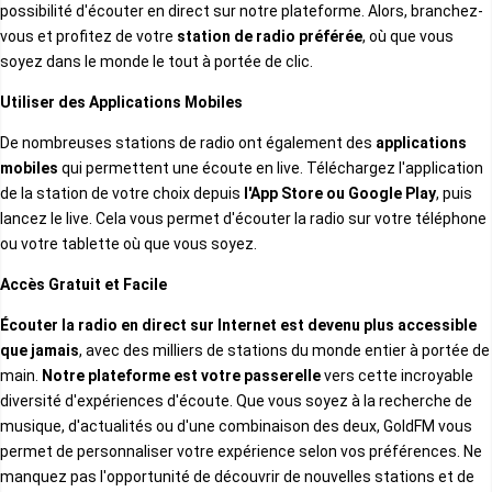
Danois
possibilité d'écouter en direct sur notre plateforme. Alors, branchez-
Mauritanie
vous et profitez de votre
station de radio préférée
, où que vous
soyez dans le monde le tout à portée de clic.
Bosniaque
Utiliser des Applications Mobiles
Mayotte
De nombreuses stations de radio ont également des
applications
Hebreu
mobiles
qui permettent une écoute en live. Téléchargez l'application
Mozambique
de la station de votre choix depuis
l'App Store ou Google Play
, puis
lancez le live. Cela vous permet d'écouter la radio sur votre téléphone
Nepalais
ou votre tablette où que vous soyez.
Namibie
Accès Gratuit et Facile
Slovene
Écouter la radio en direct sur Internet est devenu plus accessible
Niger
que jamais
, avec des milliers de stations du monde entier à portée de
Norvegien
main.
Notre plateforme est votre passerelle
vers cette incroyable
diversité d'expériences d'écoute. Que vous soyez à la recherche de
Nigeria
musique, d'actualités ou d'une combinaison des deux, GoldFM vous
Ourdou
permet de personnaliser votre expérience selon vos préférences. Ne
Ouganda
manquez pas l'opportunité de découvrir de nouvelles stations et de