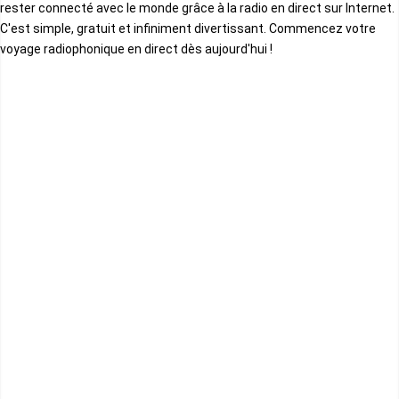
rester connecté avec le monde grâce à la radio en direct sur Internet.
Bulgare
C'est simple, gratuit et infiniment divertissant. Commencez votre
Rd Congo
voyage radiophonique en direct dès aujourd'hui !
Albanais
Rwanda
Japonais
Réunion
Ils Melayu
Sahara occidental
Macedoine
Sao tome et principe
Finlandais
Sierra Leone
Africain