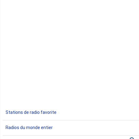
Cap-Vert
Comores
Congo
Côte d'Ivoire
Djibouti
Egypte
Ethiopie
Gabon
Stations de radio favorite
Gambie
Radios du monde entier
Ghana