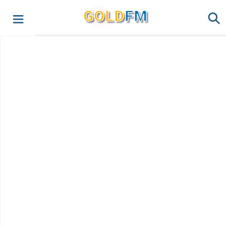
G
O
LD
FM