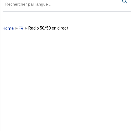
Guinée
Guinée Bissau
Radio 50/50 en direct
Home
FR
Guinée équatoriale
Kenya
Lesotho
Libye
Libéria
Madagascar
Malawi