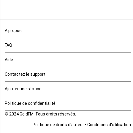
Mali
Maroc
A propos
Maurice
FAQ
Mauritanie
Aide
Mayotte
Contactez le support
Mozambique
Ajouter une station
Namibie
Politique de confidentialité
Niger
© 2024 GoldFM. Tous droits réservés.
Nigeria
-
Politique de droits d'auteur
Conditions d'utilisation