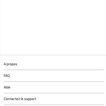
Mayotte
Mozambique
Namibie
Niger
Nigeria
Ouganda
A propos
Rd Congo
FAQ
Rwanda
Aide
Réunion
Contactez le support