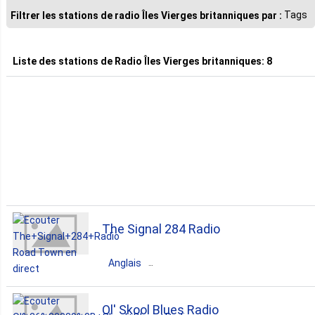
2. R N B
Tags
Filtrer les stations de radio Îles Vierges britanniques par :
2. Reggae
Liste des stations de
Radio Îles Vierges britanniques
:
8
1. 50S
1. Adult Contemporary
1. Blues
The Signal 284 Radio
1. Caribbean
Anglais
1. Dance
Îles Vierges britanniques
Ol' Skool Blues Radio