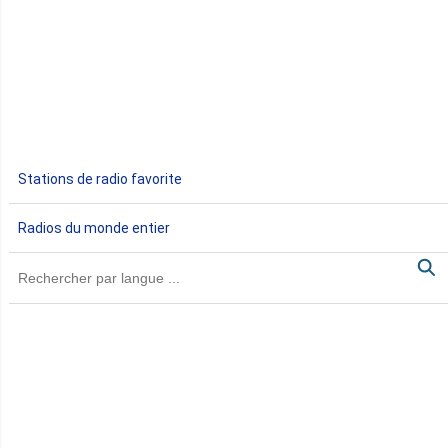
Djibouti
Egypte
Ethiopie
Gabon
Stations de radio favorite
Gambie
Radios du monde entier
Ghana
Guinée
Guinée Bissau
Guinée équatoriale
Kenya