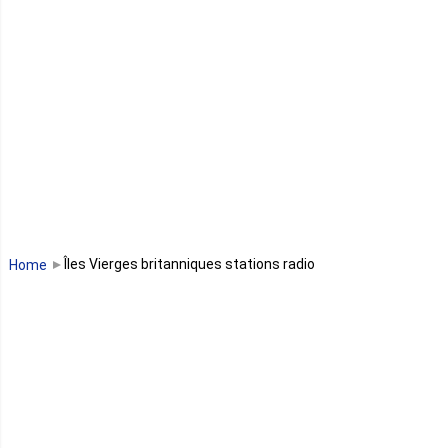
Lesotho
Libye
Libéria
Madagascar
Malawi
Îles Vierges britanniques stations radio
Home
Mali
Maroc
Maurice
Mauritanie