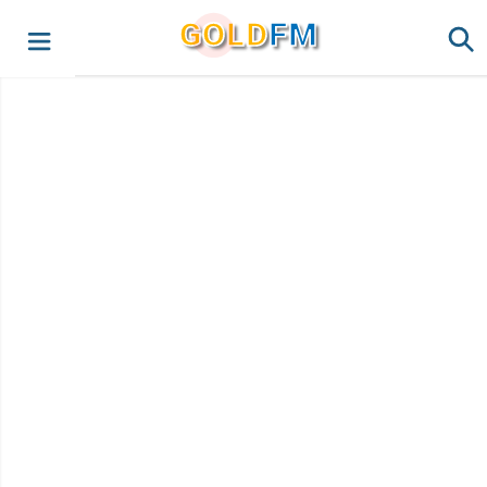
G
O
LD
FM