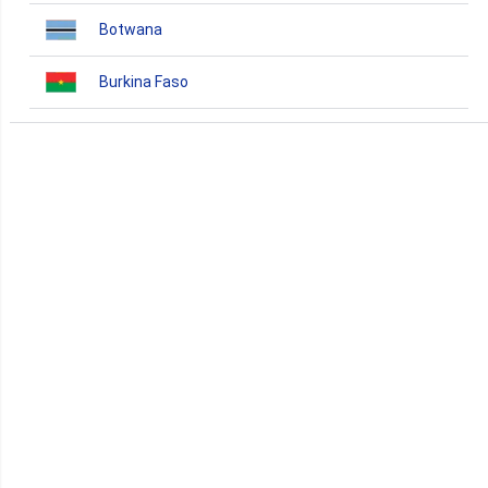
Botwana
Burkina Faso
Burundi
Bénin
Cameroun
Cap-Vert
Comores
Congo
Côte d'Ivoire