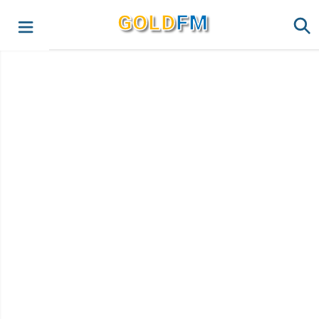
G
O
LD
FM