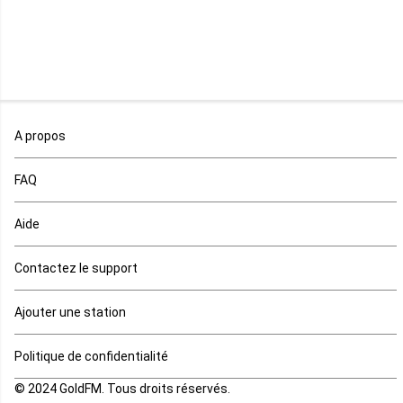
Namibie
Niger
Nigeria
Ouganda
A propos
Rd Congo
FAQ
Rwanda
Aide
Réunion
Contactez le support
Sahara occidental
Ajouter une station
Sao tome et principe
Politique de confidentialité
© 2024 GoldFM. Tous droits réservés.
Sierra Leone