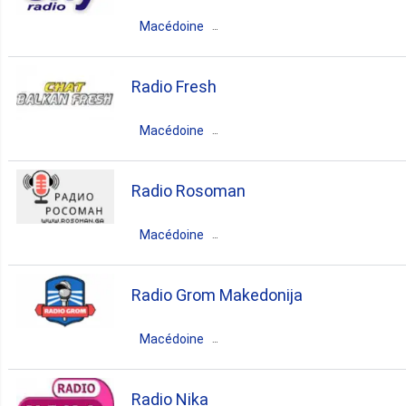
pop
folk
Macédoine
1. Sokolarci
Macédoine du Nord
Skopje
Radio Fresh
1. Strumica
retro
Macédoine
1. Valandovo
Macédoine du Nord
Kumanovo
Radio Rosoman
folk
1. Veles
Macédoine
Macédoine du Nord
Rosoman
Radio Grom Makedonija
folk
Macédoine
Macédoine du Nord
Kumanovo
Radio Nika