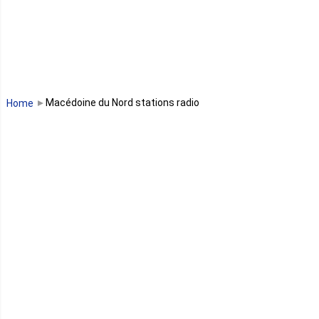
Libéria
Madagascar
Malawi
Macédoine du Nord stations radio
Home
Mali
Maroc
Maurice
Mauritanie
Mayotte
Mozambique