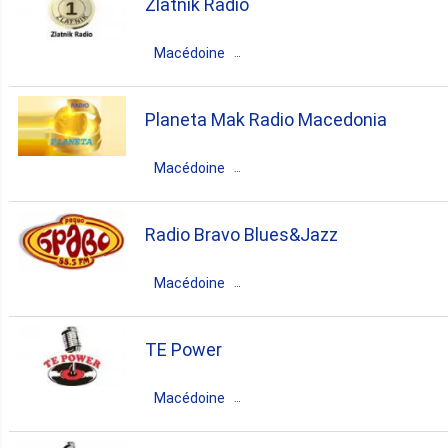
Zlatnik Radio
pop
folk
Macédoine
Macédoine du Nord
Bitola
Planeta Mak Radio Macedonia
folk
Macédoine
Macédoine du Nord
Skopje
Radio Bravo Blues&Jazz
folk
Macédoine
Macédoine du Nord
Kumanovo
TE Power
pop
top40
Macédoine
Macédoine du Nord
Tetovo