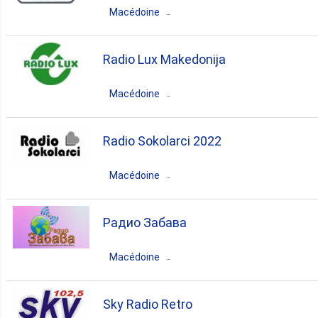
Macédoine
2. Kičevo
Macédoine du Nord
Prilep
Radio Lux Makedonija
2. Struga
folk
Macédoine
1. Bučin
Macédoine du Nord
Kumanovo
Radio Sokolarci 2022
1. Kavadarci
folk
Macédoine
Macédoine du Nord
1. Kočani
Sokolarci
Радио Забава
folk
1. Orovnik
Macédoine
Macédoine du Nord
Gevgelija
Sky Radio Retro
1. Rosoman