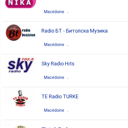
folk
Macédoine
Macédoine du Nord
Kumanovo
Radio БT - Битолска Музика
folk
Macédoine
Macédoine du Nord
Bitola
Sky Radio Hits
rock
pop
folk
Macédoine
Macédoine du Nord
Skopje
TE Radio TURKE
hits
Macédoine
Macédoine du Nord
Tetovo