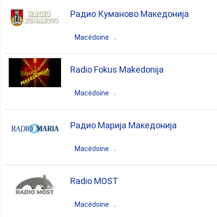
Macédoine du Nord
Tetovo
Радио Куманово Македонија
albanian
Macédoine
Macédoine du Nord
Kumanovo
Radio Fokus Makedonija
folk
Macédoine
Macédoine du Nord
Kumanovo
Радио Марија Македонија
folk
Macédoine
Macédoine du Nord
Skopje
Radio MOST
talk
christian
Macédoine