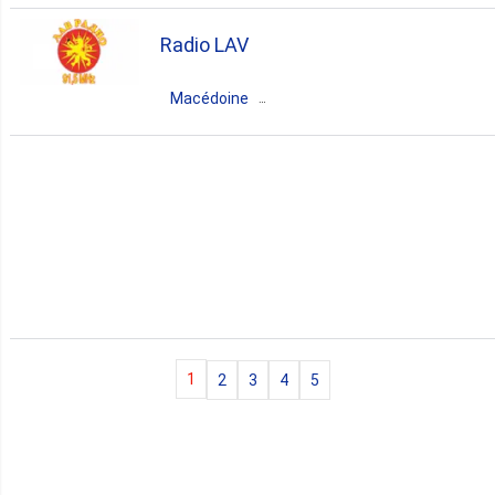
Macédoine du Nord
Skopje
Radio LAV
variety
Macédoine
Macédoine du Nord
Ohrid
folk
1
2
3
4
5