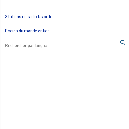
Gabon
Stations de radio favorite
Gambie
Radios du monde entier
Ghana
Guinée
Guinée Bissau
Guinée équatoriale
Kenya
Lesotho
Libye