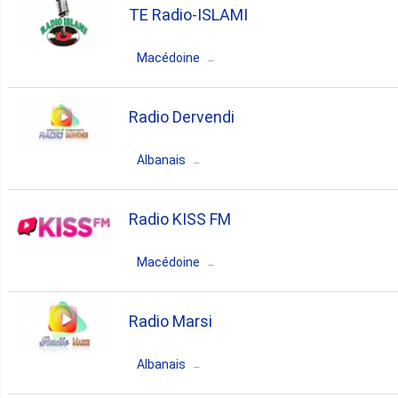
TE Radio-ISLAMI
hits
Macédoine
Macédoine du Nord
Tetovo
Radio Dervendi
gospel
Albanais
Macédoine du Nord
Tetovo
Radio KISS FM
albanian
Macédoine
Macédoine du Nord
Skopje
Radio Marsi
pop
90s
80s
Albanais