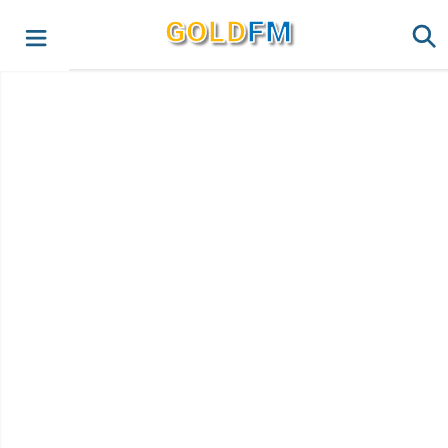
G
O
LD
FM