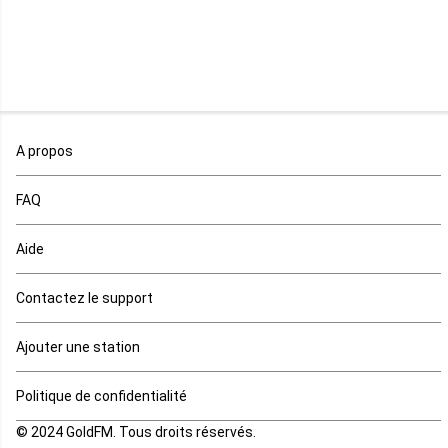
Namibie
Niger
Nigeria
Ouganda
A propos
Rd Congo
FAQ
Rwanda
Aide
Réunion
Contactez le support
Sahara occidental
Ajouter une station
Sao tome et principe
Politique de confidentialité
© 2024 GoldFM. Tous droits réservés.
Sierra Leone