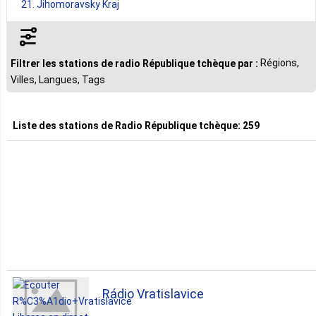
21. Jihomoravsky Kraj
21. Moravskoslezsky Kraj
Régions,
Filtrer les stations de radio République tchèque par :
Villes, Langues, Tags
20. Jihočesky Kraj
Liste des stations de
Radio République tchèque
:
259
12. Středočesky Kraj
11. Zlinsky Kraj
10. Ustecky Kraj
9. Kralovehradecky Kraj
Rádio Vratislavice