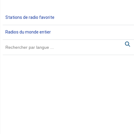
Gabon
Stations de radio favorite
Gambie
Radios du monde entier
Ghana
Guinée
Guinée Bissau
Guinée équatoriale
Kenya
Lesotho
Libye