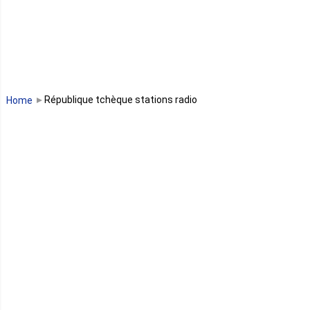
Libéria
Madagascar
Malawi
République tchèque stations radio
Home
Mali
Maroc
Maurice
Mauritanie
Mayotte
Mozambique