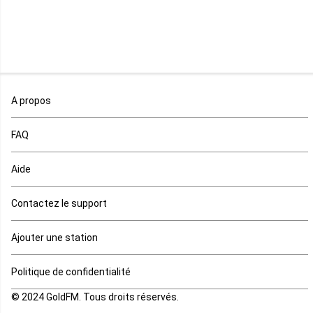
Niger
Nigeria
Ouganda
A propos
Rd Congo
FAQ
Rwanda
Aide
Réunion
Contactez le support
Sahara occidental
Ajouter une station
Sao tome et principe
Politique de confidentialité
© 2024 GoldFM. Tous droits réservés.
Sierra Leone