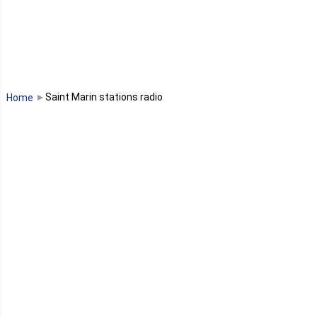
Libéria
Madagascar
Malawi
Saint Marin stations radio
Home
Mali
Maroc
Maurice
Mauritanie
Mayotte
Mozambique
Namibie