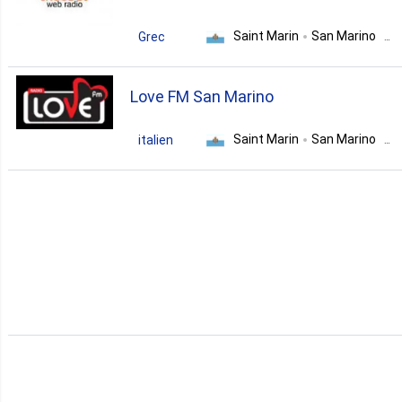
Saint Marin
San Marino
Grec
easy listening
90s
00s
Love FM San Marino
80s
Saint Marin
San Marino
italien
soft pop
soft rock