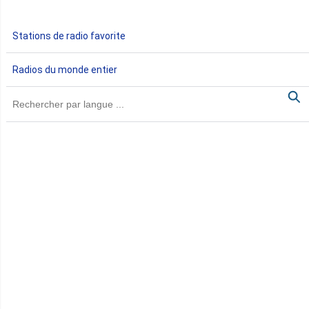
Gabon
Stations de radio favorite
Gambie
Radios du monde entier
Ghana
Guinée
Guinée Bissau
Guinée équatoriale
Kenya
Lesotho
Libye