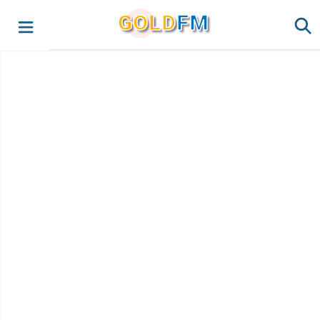
G
O
LD
FM