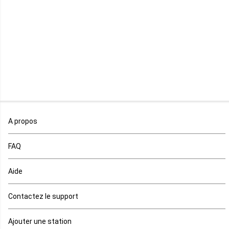
Mozambique
Namibie
Niger
Nigeria
Ouganda
A propos
Rd Congo
FAQ
Rwanda
Aide
Réunion
Contactez le support
Sahara occidental
Ajouter une station