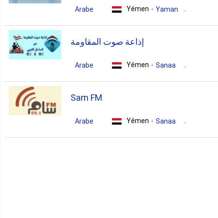
Yémen
Arabe
Yaman
pop
news
talk
إذاعة صوت المقاومة
Yémen
Arabe
Sanaa
news
Sam FM
Yémen
Arabe
Sanaa
pop
news
talk