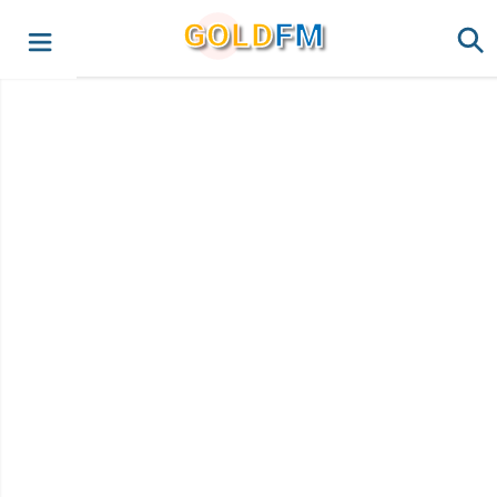
G
O
LD
FM