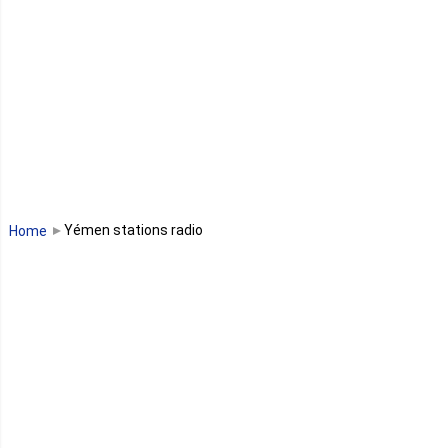
Lesotho
Libye
Libéria
Madagascar
Malawi
Yémen stations radio
Home
Mali
Maroc
Maurice
Mauritanie
Mayotte