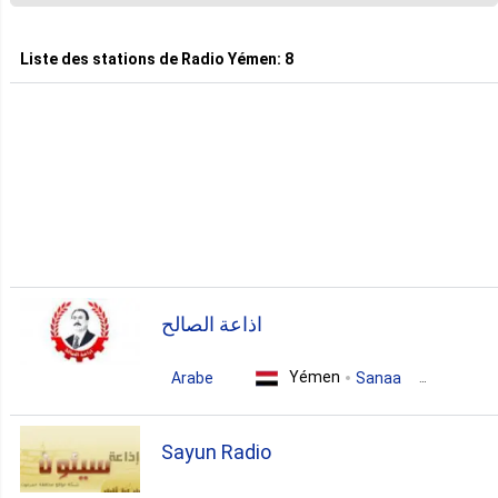
1. Ma Rib
Liste des stations de
Radio Yémen
:
8
1. Yaman
1. Āl Ghaydā
اذاعة الصالح
Yémen
Arabe
Sanaa
arabic
Sayun Radio