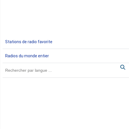
Egypte
Ethiopie
Gabon
Stations de radio favorite
Gambie
Radios du monde entier
Ghana
Guinée
Guinée Bissau
Guinée équatoriale
Kenya