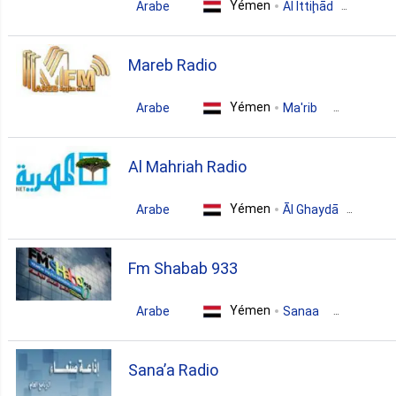
Yémen
Arabe
Al Ittiḩād
news
talk
folk
Mareb Radio
Yémen
Arabe
Ma'rib
news
talk
Al Mahriah Radio
Yémen
Arabe
Āl Ghaydā
news
talk
arabic
Fm Shabab 933
Yémen
Arabe
Sanaa
news
country
Sana’a Radio