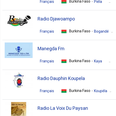
Burkina Faso
Français
Piéla
education
Radio Djawoampo
Burkina Faso
Français
Bogandé
education
Manegda Fm
Burkina Faso
Français
Kaya
education
Radio Dauphin Koupela
Burkina Faso
Français
Koupéla
education
variety
Radio La Voix Du Paysan