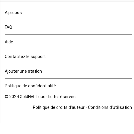
Ouganda
A propos
Rd Congo
FAQ
Rwanda
Aide
Réunion
Contactez le support
Sahara occidental
Ajouter une station
Sao tome et principe
Politique de confidentialité
© 2024 GoldFM. Tous droits réservés.
Sierra Leone
-
Politique de droits d'auteur
Conditions d'utilisation
Somalie
Soudan