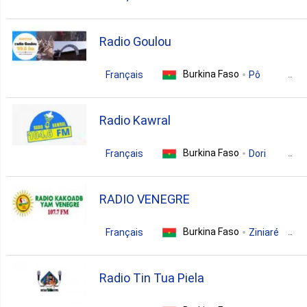
1. Piela
Burkina Faso
Ouagadougou
Radio Goulou
news
sports
1. Po
Burkina Faso
Français
Pô
education
1. Pouytenga
Radio Kawral
Burkina Faso
Français
Dori
1. Ziniare
news
community
RADIO VENEGRE
Burkina Faso
Français
Ziniaré
news
talk
sports
Radio Tin Tua Piela