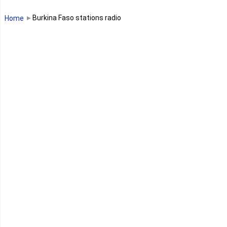
Malawi
Burkina Faso stations radio
Home
Mali
Maroc
Maurice
Mauritanie
Mayotte
Mozambique
Namibie
Niger
Nigeria