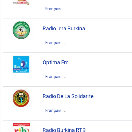
news
sports
Français
Burkina Faso
Ouagadougou
Radio Iqra Burkina
news
sports
Français
Burkina Faso
Ouagadougou
Optima Fm
islamic
Français
Burkina Faso
Ouagadougou
Radio De La Solidarite
pop
news
Français
Burkina Faso
Ouahigouya
Radio Burkina RTB