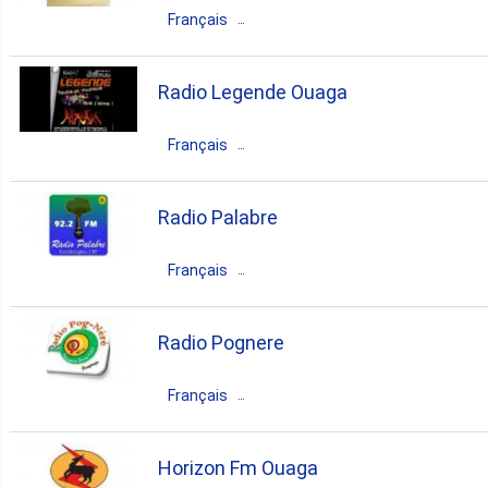
Français
Burkina Faso
Ouahigouya
Radio Legende Ouaga
community
Français
Burkina Faso
Ouagadougou
Radio Palabre
pop
folk
ethnic
Français
Burkina Faso
Koudougou
Radio Pognere
community
Français
Burkina Faso
Pouytenga
Horizon Fm Ouaga