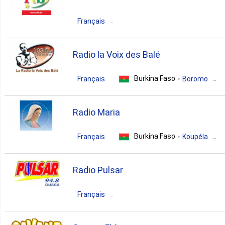
news
islamic
Français
Burkina Faso
Ouagadougou
Radio la Voix des Balé
pop
news
folk
Burkina Faso
Français
Boromo
news
talk
Radio Maria
Burkina Faso
Français
Koupéla
christian
gospel
preaching
Radio Pulsar
Français
Burkina Faso
Ouagadougou