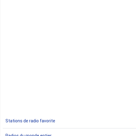
Cap-Vert
Comores
Congo
Côte d'Ivoire
Djibouti
Egypte
Ethiopie
Gabon
Stations de radio favorite
Gambie
Radios du monde entier