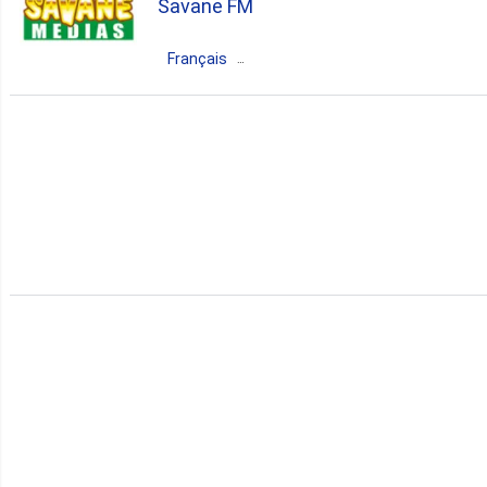
Savane FM
pop
news
talk
Français
Burkina Faso
Ouagadougou
pop
news
talk
folk