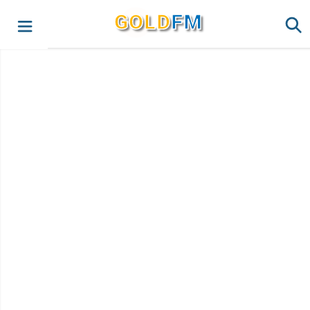
G
O
LD
FM