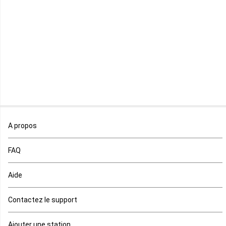
Mayotte
Mozambique
Namibie
Niger
Nigeria
Ouganda
A propos
Rd Congo
FAQ
Rwanda
Aide
Réunion
Contactez le support
Sahara occidental
Ajouter une station