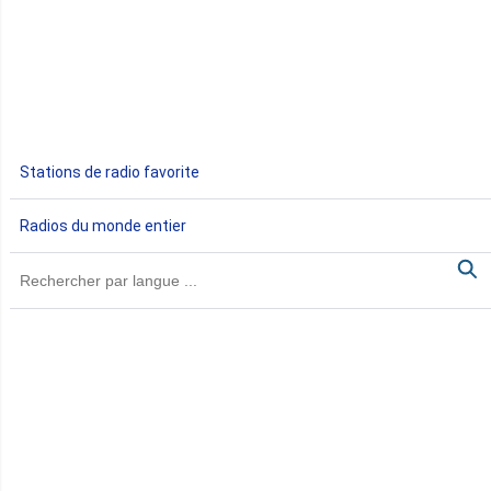
Egypte
Ethiopie
Gabon
Stations de radio favorite
Gambie
Radios du monde entier
Ghana
Guinée
Guinée Bissau
Guinée équatoriale
Kenya