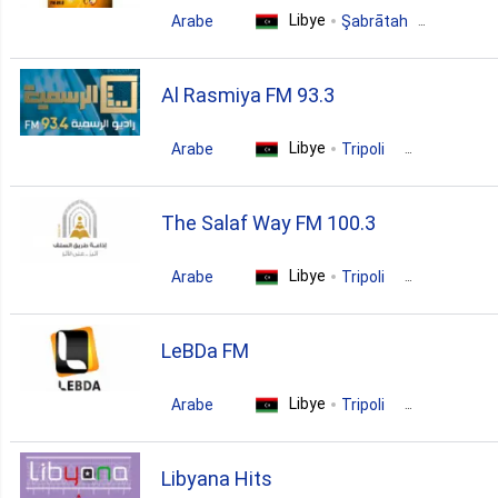
Libye
Arabe
Şabrātah
arabic
Al Rasmiya FM 93.3
Libye
Arabe
Tripoli
news
talk
folk
The Salaf Way FM 100.3
arabic
Libye
Arabe
Tripoli
islamic
LeBDa FM
Libye
Arabe
Tripoli
pop
news
folk
Libyana Hits