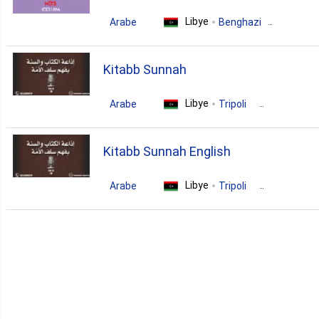
Libye
Arabe
Benghazi
pop
news
folk
Kitabb Sunnah
Libye
Arabe
Tripoli
talk
islamic
arabic
Kitabb Sunnah English
Libye
Arabe
Tripoli
islamic