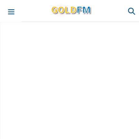
G
O
LD
FM