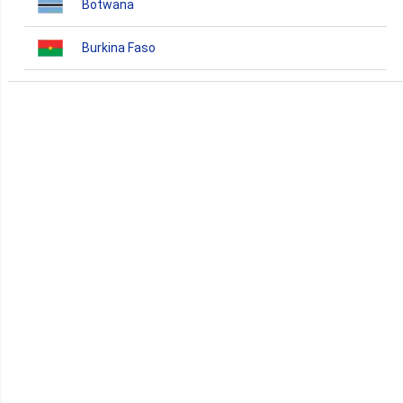
Botwana
Burkina Faso
Burundi
Bénin
Cameroun
Cap-Vert
Comores
Congo
Côte d'Ivoire
Djibouti