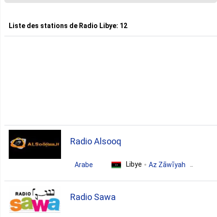
1. Benghazi
Liste des stations de
Radio Libye
:
12
1. Misratah
1. Şabrātah
Radio Alsooq
Libye
Arabe
Az Zāwīyah
talk
Radio Sawa