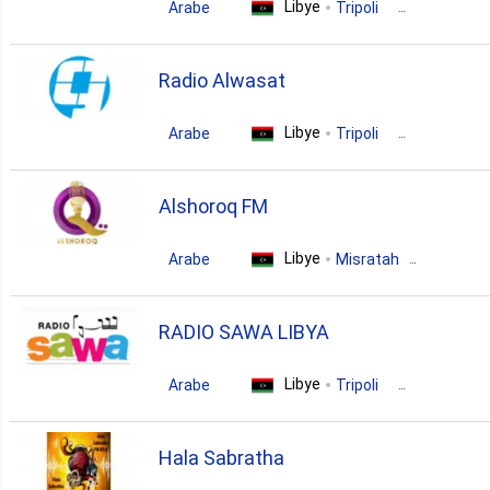
Libye
Arabe
Tripoli
pop
news
folk
Radio Alwasat
Libye
Arabe
Tripoli
news
talk
folk
Alshoroq FM
Libye
Arabe
Misratah
pop
news
talk
RADIO SAWA LIBYA
Libye
Arabe
Tripoli
news
talk
Hala Sabratha