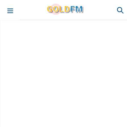
G
O
LD
FM