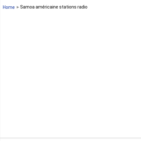
Samoa américaine stations radio
Home
Mali
Maroc
Maurice
Mauritanie
Mayotte
Mozambique
Namibie
Niger
Nigeria