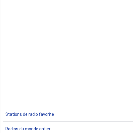
Cap-Vert
Comores
Congo
Côte d'Ivoire
Djibouti
Egypte
Ethiopie
Gabon
Stations de radio favorite
Gambie
Radios du monde entier