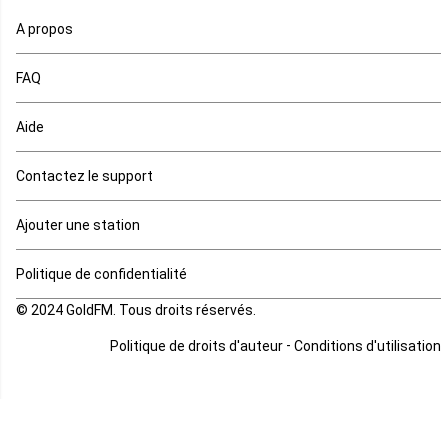
Ouganda
A propos
Rd Congo
FAQ
Rwanda
Aide
Réunion
Contactez le support
Sahara occidental
Ajouter une station
Sao tome et principe
Politique de confidentialité
© 2024 GoldFM. Tous droits réservés.
Sierra Leone
-
Politique de droits d'auteur
Conditions d'utilisation
Somalie
Soudan