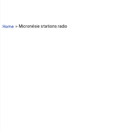
Madagascar
Malawi
Micronésie stations radio
Home
Mali
Maroc
Maurice
Mauritanie
Mayotte
Mozambique
Namibie
Niger