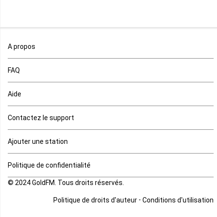
Nigeria
Ouganda
A propos
Rd Congo
FAQ
Rwanda
Aide
Réunion
Contactez le support
Sahara occidental
Ajouter une station
Sao tome et principe
Politique de confidentialité
© 2024 GoldFM. Tous droits réservés.
Sierra Leone
-
Politique de droits d'auteur
Conditions d'utilisation
Somalie