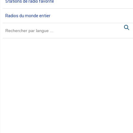
Stations de radio favorite
Gambie
Radios du monde entier
Ghana
Guinée
Guinée Bissau
Guinée équatoriale
Kenya
Lesotho
Libye
Libéria