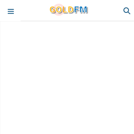
G
O
LD
FM