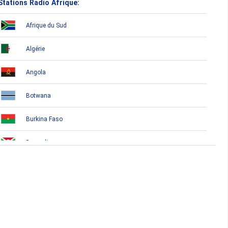
Stations Radio Afrique:
Afrique du Sud
Algérie
Angola
Botwana
Burkina Faso
Burundi
Bénin
Cameroun
Cap-Vert