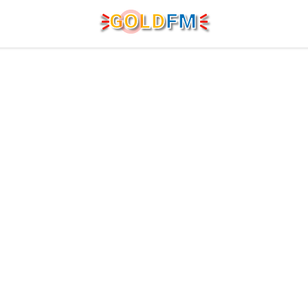
G
O
LD
FM