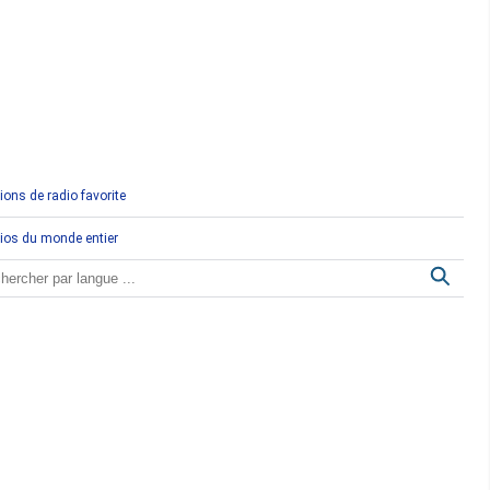
Comores
Congo
Côte d'Ivoire
Djibouti
ions de radio favorite
Egypte
ios du monde entier
Ethiopie
Gabon
Gambie
Ghana
Guinée