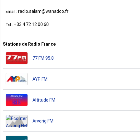
radio.salam@wanadoo.fr
Email :
+33 4 72 12 00 60
Tel :
Stations de Radio France
77 FM 95.8
AYP FM
Altitude FM
Arvorig FM