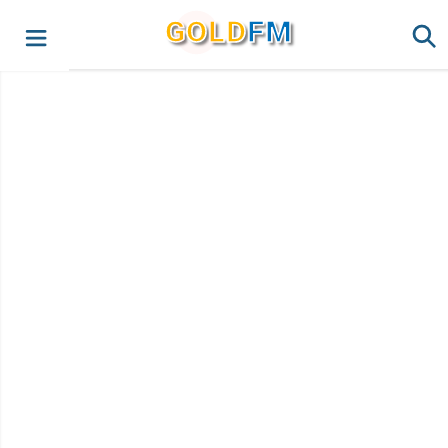
G
O
LD
FM