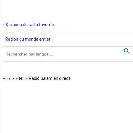
Ethiopie
Gabon
Stations de radio favorite
Gambie
Radios du monde entier
Ghana
Guinée
Guinée Bissau
Radio Salam en direct
Home
FR
Guinée équatoriale
Kenya
Lesotho
Libye