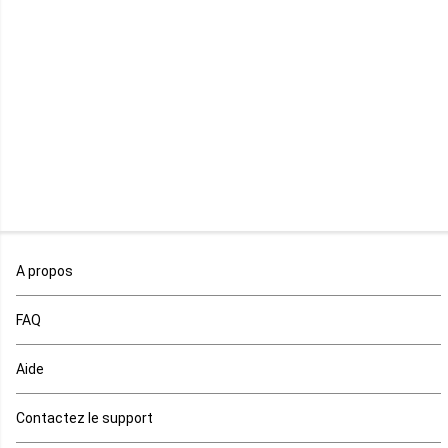
Libéria
Madagascar
Malawi
Mali
Maroc
A propos
Maurice
FAQ
Mauritanie
Aide
Mayotte
Contactez le support
Mozambique