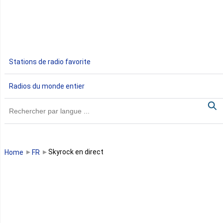
Egypte
Ethiopie
Gabon
Stations de radio favorite
Gambie
Radios du monde entier
Ghana
Guinée
Guinée Bissau
Skyrock en direct
Home
FR
Guinée équatoriale
Kenya
Lesotho