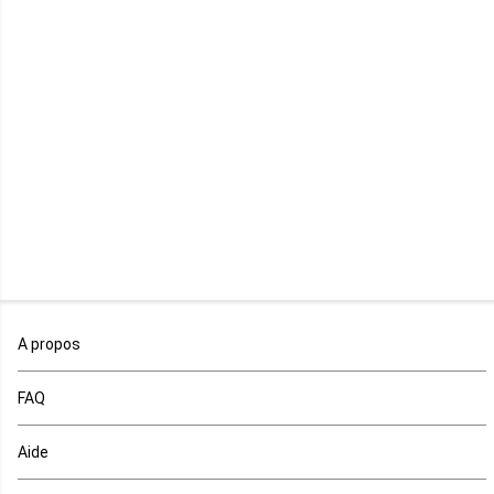
Libye
Libéria
Madagascar
Malawi
Mali
Maroc
A propos
Maurice
FAQ
Mauritanie
Aide
Mayotte