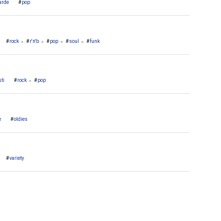
arde
pop
rock
r'n'b
pop
soul
funk
ti
rock
pop
e
oldies
variety