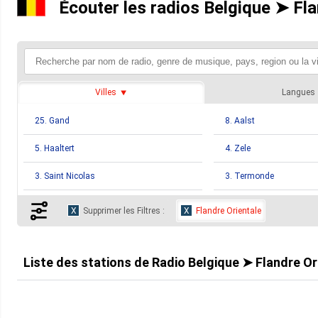
Écouter les radios Belgique ➤ Fla
Villes
Langues
25. Gand
8. Aalst
5. Haaltert
4. Zele
3. Saint Nicolas
3. Termonde
2. Eeklo
2. Geraardsbergen
Supprimer les Filtres :
Flandre Orientale
2. Wetteren
2. Zottegem
1. Audenarde
1. Beveren
Liste des stations de
Radio Belgique ➤ Flandre Or
1. Herzele
1. Kwaremont
1. Merelbeke
1. Sinaai