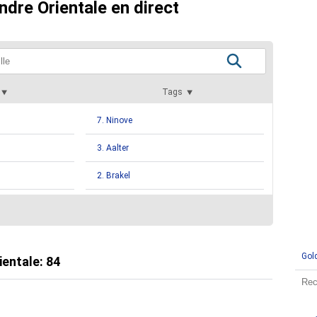
ndre Orientale en direct
Tags
7. Ninove
3. Aalter
2. Brakel
2. Lokeren
1. Assenede
Gol
1. Deinze
ientale
:
84
1. Lochristi
1. Sint Denijs Westrem