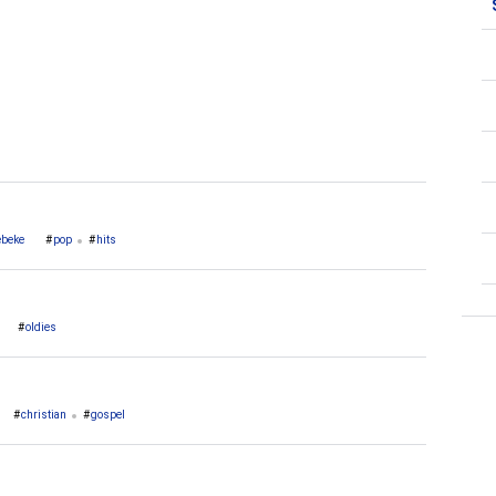
1. Wachtebeke
ebeke
pop
hits
oldies
christian
gospel