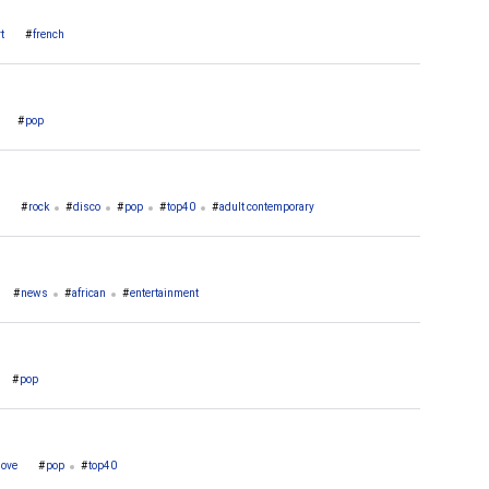
t
french
pop
rock
disco
pop
top40
adult contemporary
news
african
entertainment
pop
ove
pop
top40