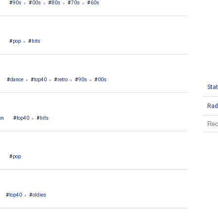
90s
00s
80s
70s
60s
pop
hits
dance
top40
retro
90s
00s
Stat
Rad
en
top40
hits
pop
top40
oldies