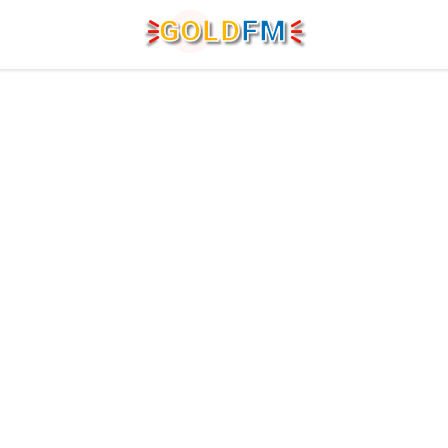
G
O
LD
FM