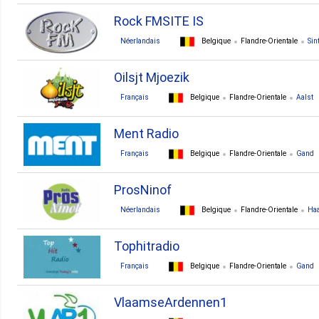
Rock FMSITE IS
Néerlandais
Belgique
Flandre-Orientale
Sin
Oilsjt Mjoezik
Français
Belgique
Flandre-Orientale
Aalst
Ment Radio
Français
Belgique
Flandre-Orientale
Gand
ProsNinof
Néerlandais
Belgique
Flandre-Orientale
Haa
Tophitradio
Français
Belgique
Flandre-Orientale
Gand
VlaamseArdennen1