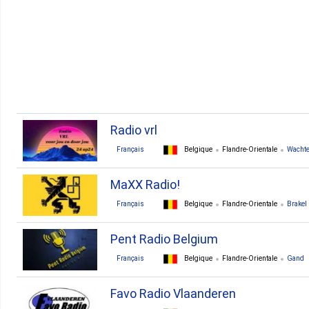
1. Stekene
1. Waasmunster
1. Zelzate
Radio vrl
Français
Belgique
Flandre-Orientale
Wacht
MaXX Radio!
Français
Belgique
Flandre-Orientale
Brakel
Pent Radio Belgium
Français
Belgique
Flandre-Orientale
Gand
Favo Radio Vlaanderen