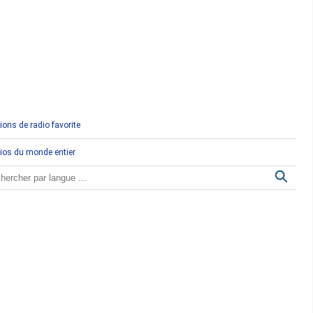
Comores
Congo
Côte d'Ivoire
Djibouti
ions de radio favorite
Egypte
ios du monde entier
Ethiopie
Gabon
Gambie
Ghana
Guinée