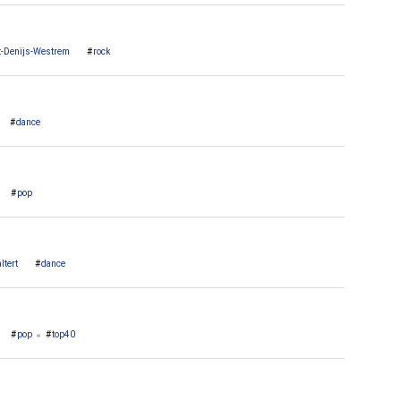
t-Denijs-Westrem
rock
dance
pop
ltert
dance
pop
top40