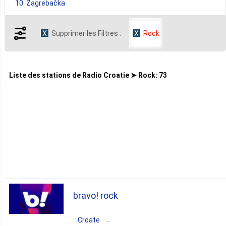
10. Zagrebačka
Supprimer les Filtres :
Rock
8. Osječko Baranjska
5. Primorsko Goranska
Liste des stations de
Radio Croatie ➤ Rock
:
73
4. Karlovačka
4. Sisačko Moslavačka
4. Splitsko Dalmatinska
bravo! rock
4. Varaždinska
Croate