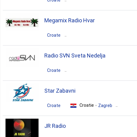
Croate
rock
dance
pop
news
Croatie
1. Međimurska
Sisačko-Moslavačka
folk
Megamix Radio Hvar
Petrinja
1. Požega Slavonia
Croate
rock
pop
Croatie
Splitsko-Dalmatinska
Radio SVN Sveta Nedelja
1. Vukovar Sirmium
Hvar
Croate
rock
dance
pop
news
Croatie
Zagrebačka
Star Zabavni
folk
hip-hop
Sveta Nedjelja
Croatie
Croate
Zagreb
rock
dance
pop
news
rock
pop
retro
JR Radio
folk