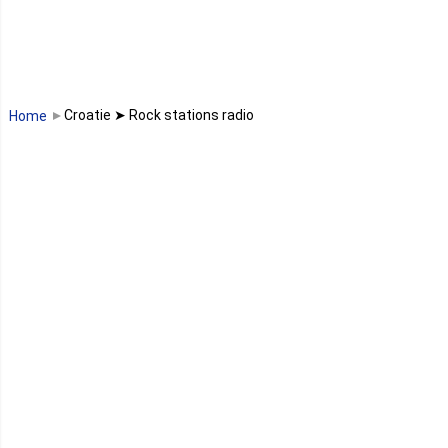
Madagascar
Malawi
Croatie ➤ Rock stations radio
Home
Mali
Maroc
Maurice
Mauritanie
Mayotte
Mozambique
Namibie