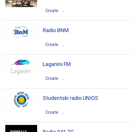
rock
blues
soul
Croate
Croatie
Slavonski Brod-Posavina
Radio BNM
Sibinj
Croate
rock
dance
pop
croatian
Croatie
Zadarska
Laganini FM
Biograd na Moru
Croate
rock
pop
news
talk
Croatie
Požega-Slavonia
Požega
Studentski radio UNIOS
oldies
rock
pop
news
top40
Croate
adult contemporary
Croatie
Osječko-Baranjska
Radio 041 ZG