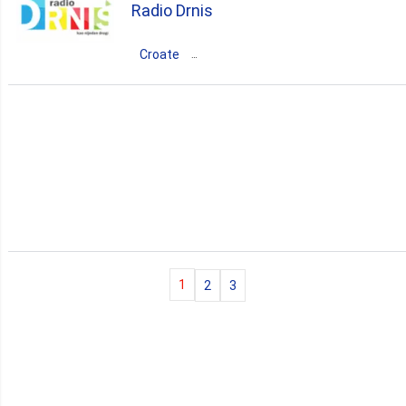
Radio Drnis
punk
acoustic
rock
pop
news
top40
Croate
Croatie
Šibensko-Kniniska
Drniš
rock
pop
news
top40
1
2
3