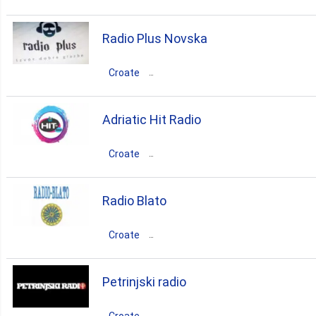
3. Dubrovačko Neretvanska
Croatie
City of Zagreb
Zagreb
Radio Plus Novska
rock
3. Istarska
Croate
Croatie
Sisačko-Moslavačka
3. Sibensko Kniniska
Adriatic Hit Radio
Novska
Croate
3. Slavonski Brod Posavina
rock
pop
Croatie
Splitsko-Dalmatinska
Radio Blato
3. Zadarska
Split
Croate
rock
2. Virovitičk Podravska
dance
pop
Croatie
Petrinjski radio
Dubrovačko-Neretvanska
Blato
1. Krapinsko Zagorska