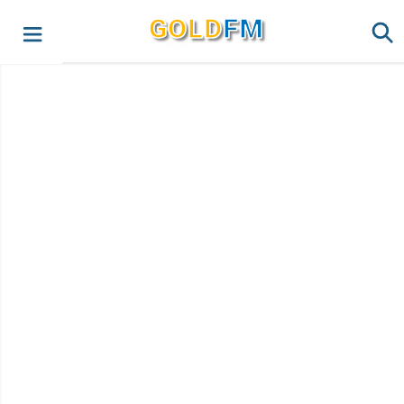
G
O
LD
FM