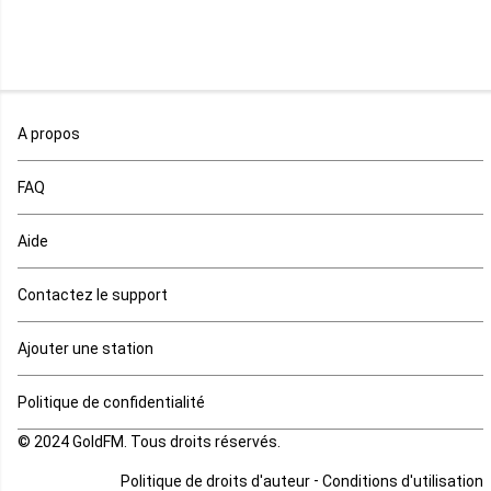
Niger
Nigeria
Ouganda
A propos
Rd Congo
FAQ
Rwanda
Aide
Réunion
Contactez le support
Sahara occidental
Ajouter une station
Sao tome et principe
Politique de confidentialité
© 2024 GoldFM. Tous droits réservés.
Sierra Leone
-
Politique de droits d'auteur
Conditions d'utilisation