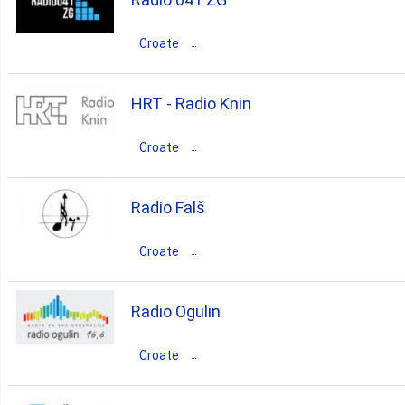
Osijek
Croate
rock
pop
top40
Croatie
City of Zagreb
Zagreb
HRT - Radio Knin
rock
r'n'b
disco
pop
Croate
soul
Croatie
Šibensko-Kniniska
Radio Falš
Knin
Croate
rock
pop
news
talk
Croatie
Krapinsko-Zagorska
Radio Ogulin
top40
Stubičke Toplice
Croate
rock
pop
alternative
Croatie
Karlovačka
Ogulin