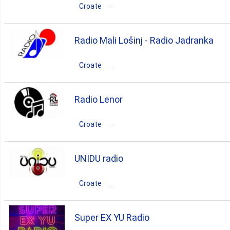
Croate
Croatie
Splitsko-Dalmatinska
Radio Mali Lošinj - Radio Jadranka
Split
Croate
rock
pop
blues
metal
Croatie
Primorsko-Goranska
Radio Lenor
punk
Mali Lošinj
Croate
rock
pop
Croatie
Osječko-Baranjska
UNIDU radio
Donji Miholjac
Croate
rock
pop
Croatie
Super EX YU Radio
Dubrovačko-Neretvanska
Dubrovnik