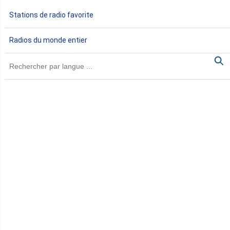
Gabon
Stations de radio favorite
Gambie
Radios du monde entier
Ghana
Guinée
Guinée Bissau
Guinée équatoriale
Kenya
Lesotho
Libye
Libéria