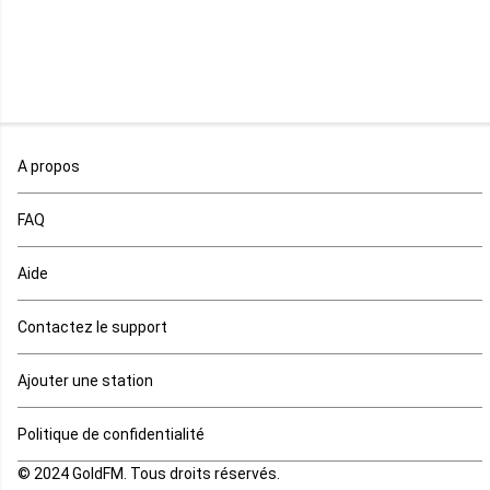
Malawi
Mali
Maroc
A propos
Maurice
FAQ
Mauritanie
Aide
Mayotte
Contactez le support
Mozambique
Ajouter une station
Namibie
Politique de confidentialité
Niger
© 2024 GoldFM. Tous droits réservés.