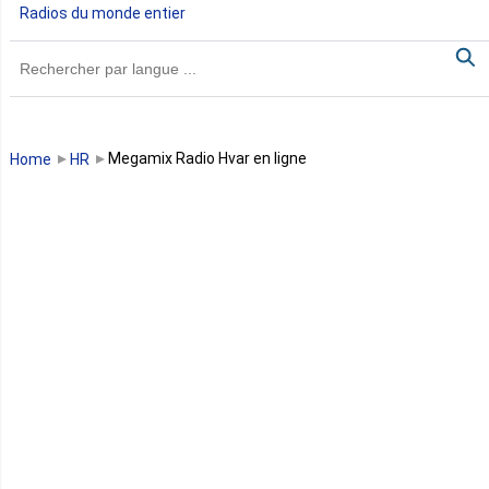
Radios du monde entier
Ghana
Guinée
Guinée Bissau
Megamix Radio Hvar en ligne
Home
HR
Guinée équatoriale
Kenya
Lesotho
Libye
Libéria
Madagascar