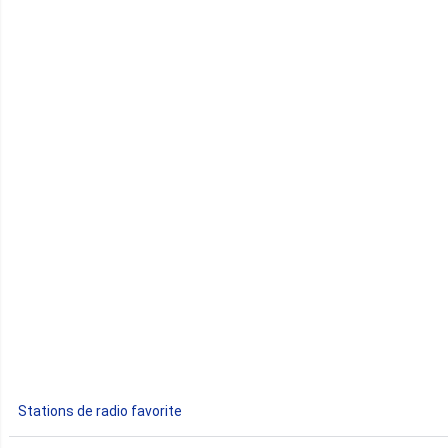
Cameroun
Cap-Vert
Comores
Congo
Côte d'Ivoire
Djibouti
Egypte
Ethiopie
Gabon
Stations de radio favorite
Gambie