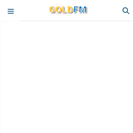
G
O
LD
FM