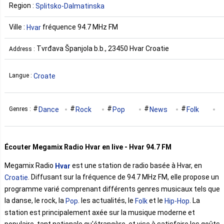
Region :
Splitsko-Dalmatinska
Ville :
fréquence 94.7 MHz FM
Hvar
Tvrđava Španjola b.b., 23450 Hvar Croatie
Address :
Croate
Langue :
Dance
Rock
Pop
News
Folk
Genres :
Hip-Hop
Écouter Megamix Radio Hvar en live - Hvar 94.7 FM
Megamix Radio
est une station de radio basée à Hvar, en
Hvar
. Diffusant sur la fréquence de 94.7 MHz FM, elle propose un
Croatie
programme varié comprenant différents genres musicaux tels que
la danse, le rock, la
. les actualités, le
et le
. La
Pop
Folk
Hip-Hop
station est principalement axée sur la musique moderne et
populaire, tant nationale qu'étrangère, et vise à satisfaire les goûts