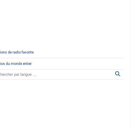
Comores
Congo
Côte d'Ivoire
Djibouti
ions de radio favorite
Egypte
ios du monde entier
Ethiopie
Gabon
Gambie
Ghana
Guinée