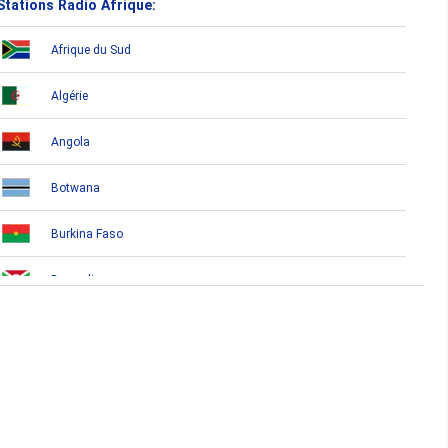
Stations Radio Afrique:
Afrique du Sud
Algérie
Angola
Botwana
Burkina Faso
Burundi
Bénin
Cameroun
Cap-Vert