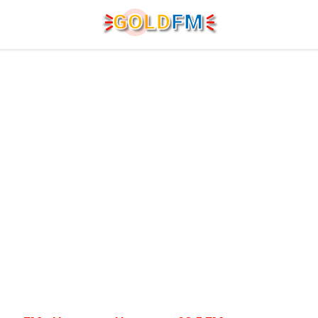
G
O
LD
FM