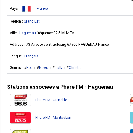
Pays :
France
Region :
Grand Est
Ville :
Haguenau
fréquence 92.5 MHz FM
Address :
73 A route de Strasbourg 67500 HAGUENAU France
Langue :
Français
Genres :
Pop
News
Talk
Christian
Stations associées a Phare FM - Haguenau
Phare FM - Grenoble
Phare FM - Montauban