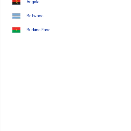
Angola
Botwana
Burkina Faso
Burundi
Bénin
Cameroun
Cap-Vert
Comores
Congo
Côte d'Ivoire