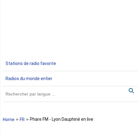
Djibouti
Egypte
Ethiopie
Gabon
Stations de radio favorite
Gambie
Radios du monde entier
Ghana
Guinée
Guinée Bissau
Phare FM - Lyon Dauphiné en live
Home
FR
Guinée équatoriale