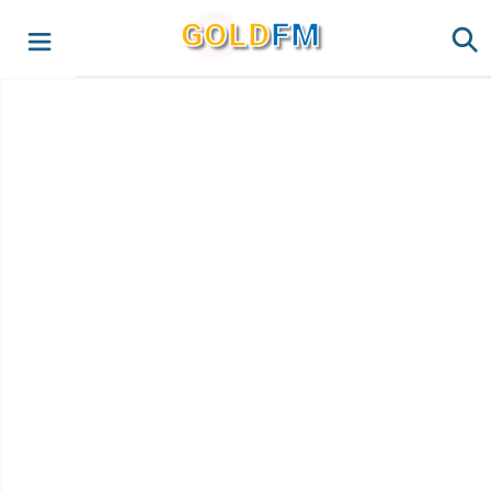
G
O
LD
FM