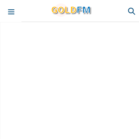
G
O
LD
FM