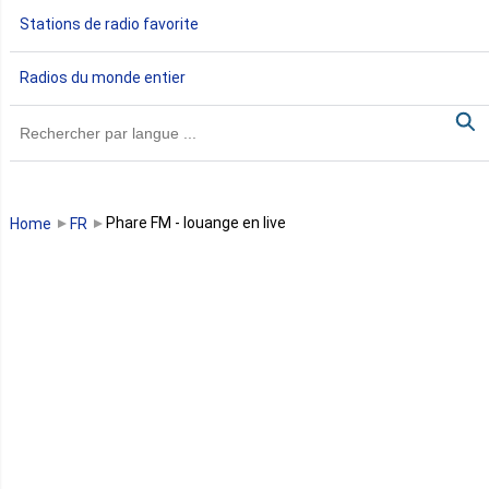
Stations de radio favorite
Gambie
Radios du monde entier
Ghana
Guinée
Guinée Bissau
Phare FM - louange en live
Home
FR
Guinée équatoriale
Kenya
Lesotho
Libye
Libéria