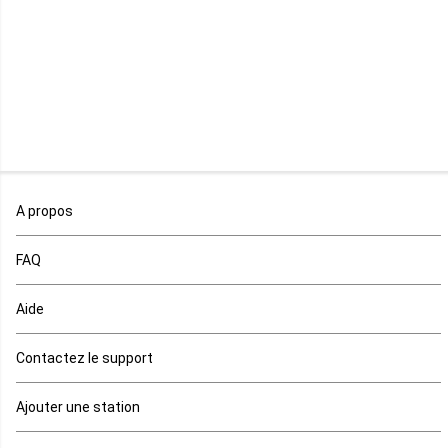
Madagascar
Malawi
Mali
Maroc
A propos
Maurice
FAQ
Mauritanie
Aide
Mayotte
Contactez le support
Mozambique
Ajouter une station
Namibie