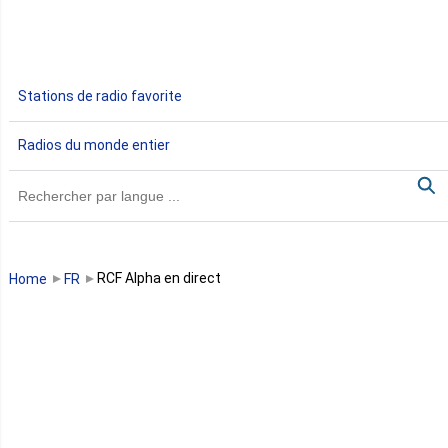
Ethiopie
Gabon
Stations de radio favorite
Gambie
Radios du monde entier
Ghana
Guinée
Guinée Bissau
RCF Alpha en direct
Home
FR
Guinée équatoriale
Kenya
Lesotho