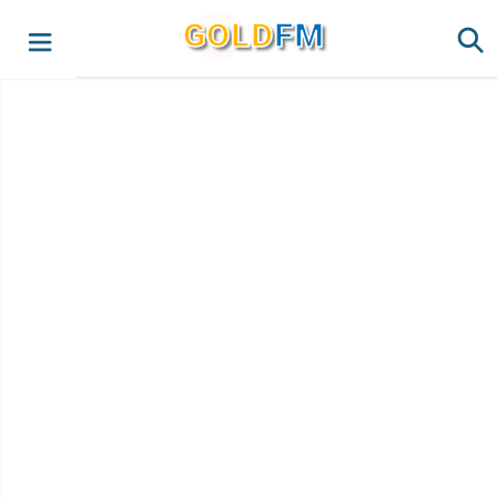
G
O
LD
FM