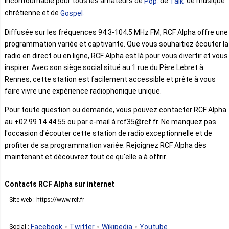
incontournable pour tous les amateurs de
. de
. de musique
Pop
Talk
chrétienne et de
.
Gospel
Diffusée sur les fréquences 94.3-104.5 MHz FM, RCF Alpha offre une
programmation variée et captivante. Que vous souhaitiez écouter la
radio en direct ou en ligne, RCF Alpha est là pour vous divertir et vous
inspirer. Avec son siège social situé au 1 rue du Père Lebret à
Rennes, cette station est facilement accessible et prête à vous
faire vivre une expérience radiophonique unique.
Pour toute question ou demande, vous pouvez contacter RCF Alpha
au +02 99 14 44 55 ou par e-mail à rcf35@rcf.fr. Ne manquez pas
l'occasion d'écouter cette station de radio exceptionnelle et de
profiter de sa programmation variée. Rejoignez RCF Alpha dès
maintenant et découvrez tout ce qu'elle a à offrir..
Contacts RCF Alpha sur internet
Site web : https://www.rcf.fr
Facebook
Twitter
Wikipedia
Youtube
Social :