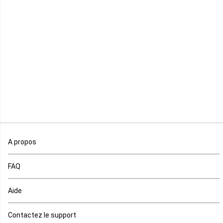
Libye
Libéria
Madagascar
Malawi
Mali
Maroc
A propos
Maurice
FAQ
Mauritanie
Aide
Mayotte
Contactez le support
Mozambique