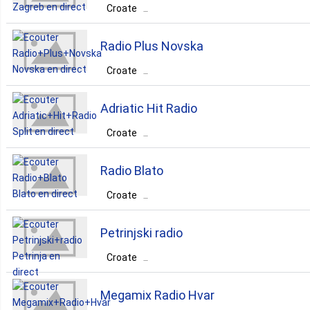
Croate
Croatie
City of Zagreb
Zagreb
Radio Plus Novska
rock
Croate
Croatie
Sisačko-Moslavačka
Adriatic Hit Radio
Novska
Croate
Croatie
Splitsko-Dalmatinska
rock
pop
Radio Blato
Split
Croate
Croatie
rock
dance
pop
Petrinjski radio
Dubrovačko-Neretvanska
Blato
Croate
Croatie
Sisačko-Moslavačka
rock
dance
pop
news
Megamix Radio Hvar