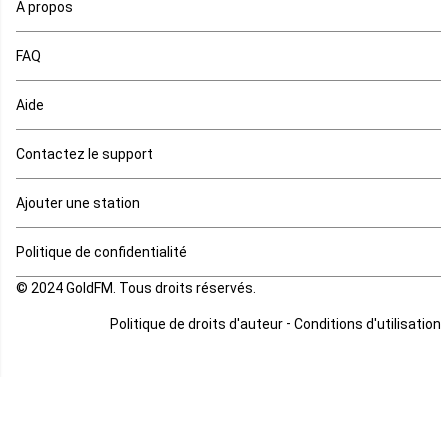
Ouganda
A propos
Rd Congo
FAQ
Rwanda
Aide
Réunion
Contactez le support
Sahara occidental
Ajouter une station
Sao tome et principe
Politique de confidentialité
© 2024 GoldFM. Tous droits réservés.
Sierra Leone
-
Politique de droits d'auteur
Conditions d'utilisation
Somalie
Soudan
Soudan du sud