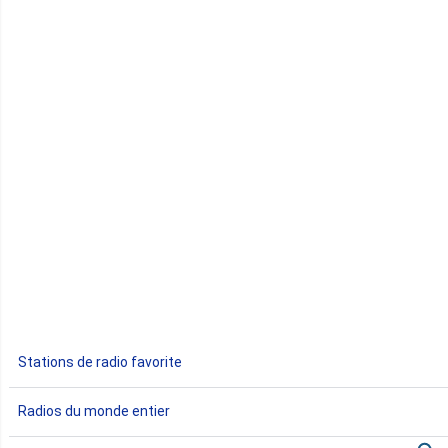
Cap-Vert
Comores
Congo
Côte d'Ivoire
Djibouti
Egypte
Ethiopie
Gabon
Stations de radio favorite
Gambie
Radios du monde entier
Ghana