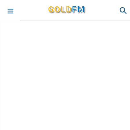
G
O
LD
FM