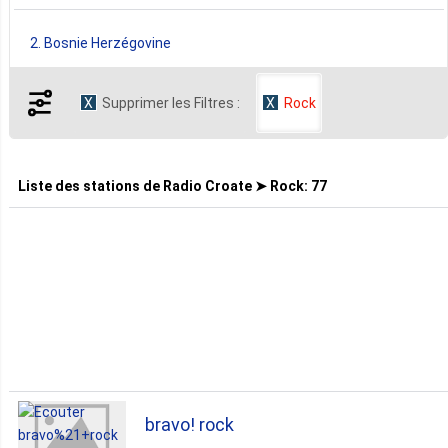
2. Bosnie Herzégovine
Supprimer les Filtres :
Rock
2. États Unis
1. Allemagne
Liste des stations de
Radio Croate ➤ Rock
:
77
1. Serbie
Tous les Pays ▼
bravo! rock