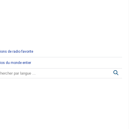
Comores
Congo
Côte d'Ivoire
Djibouti
ions de radio favorite
Egypte
ios du monde entier
Ethiopie
Gabon
Gambie
Ghana
Guinée