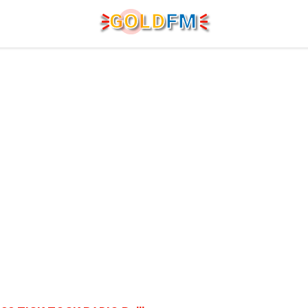
G
O
LD
FM