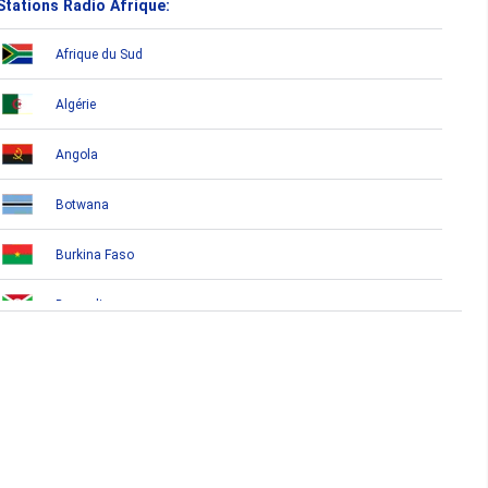
Stations Radio Afrique:
Afrique du Sud
Algérie
Angola
Botwana
Burkina Faso
Burundi
Bénin
Cameroun
Cap-Vert