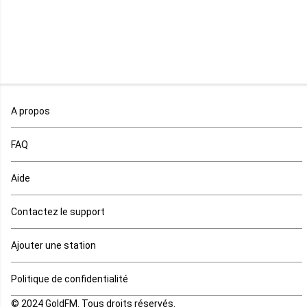
Malawi
Mali
Maroc
A propos
Maurice
FAQ
Mauritanie
Aide
Mayotte
Contactez le support
Mozambique
Ajouter une station
Namibie
Politique de confidentialité
Niger
© 2024 GoldFM. Tous droits réservés.