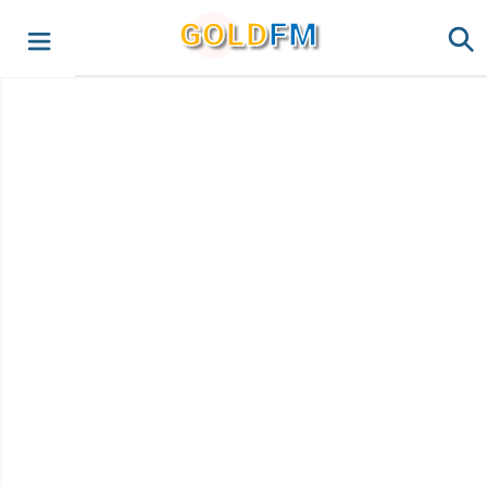
G
O
LD
FM