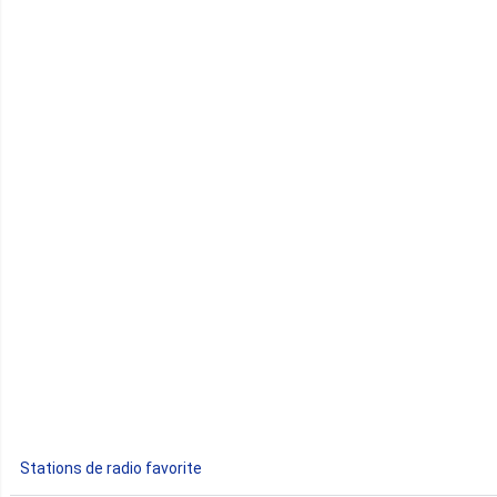
Cameroun
Cap-Vert
Comores
Congo
Côte d'Ivoire
Djibouti
Egypte
Ethiopie
Gabon
Stations de radio favorite
Gambie