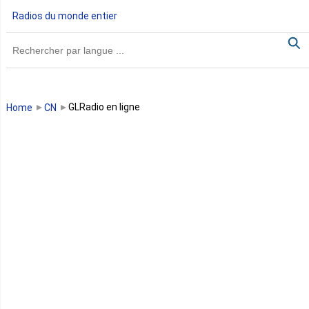
Radios du monde entier
Ghana
Guinée
Guinée Bissau
GLRadio en ligne
Home
CN
Guinée équatoriale
Kenya
Lesotho
Libye
Libéria
Madagascar