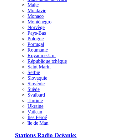
Malte
Moldavie
Monaco
Monténégro
Norvège
Pays-Bas
Pologne
Portugal
Roumanie
Royaume-Uni
République tchèque
Saint Marin
Serbie
Slovaquie
Slovènie
Suède
Svalbard
Turquie
Ukraine
Vatican
Îles Féroé
île de Man
Stations Radio Océanie: