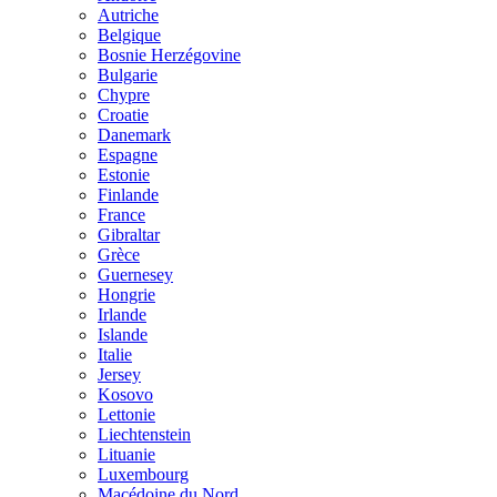
Autriche
Belgique
Bosnie Herzégovine
Bulgarie
Chypre
Croatie
Danemark
Espagne
Estonie
Finlande
France
Gibraltar
Grèce
Guernesey
Hongrie
Irlande
Islande
Italie
Jersey
Kosovo
Lettonie
Liechtenstein
Lituanie
Luxembourg
Macédoine du Nord