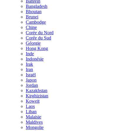
Bahreïn
Bangladesh
Bhoutan
Brunei
Cambodge
Chine
Corée du Nord
Corée du Sud
Géorgie
Hong Kong
Inde
Indonésie
Irak
Iran
Israël
Japon
Jordan
Kazakhstan
Kirghizistan
Koweit
Laos
Liban
Malaisie
Maldives
Mongolie