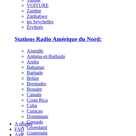
VOITURE
Zambie
Zimbabwe
les Seychelles
Érythrée
Stations Radio Amérique du Nord:
Anguille
Antigua-et-Barbuda
Aruba
Bahamas
Barbade
Belize
Bermudes
Bonaire
Canada
Costa Rica
Cuba
Curacao
Dominique
Grenade
A propos
Groenland
FAQ
Guatemala
Aide