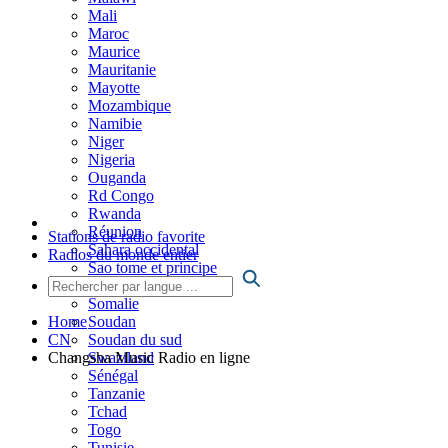
Mali
Maroc
Maurice
Mauritanie
Mayotte
Mozambique
Namibie
Niger
Nigeria
Ouganda
Rd Congo
Rwanda
Réunion
Stations de radio favorite
Sahara occidental
Radios du monde entier
Sao tome et principe
Sierra Leone
Somalie
Soudan
Home
Soudan du sud
CN
Swaziland
Changsha Music Radio en ligne
Sénégal
Tanzanie
Tchad
Togo
Tunisie