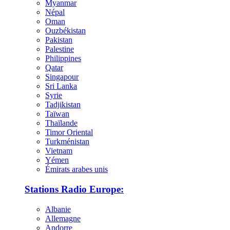
Myanmar
Népal
Oman
Ouzbékistan
Pakistan
Palestine
Philippines
Qatar
Singapour
Sri Lanka
Syrie
Tadjikistan
Taïwan
Thaïlande
Timor Oriental
Turkménistan
Vietnam
Yémen
Émirats arabes unis
Stations Radio Europe:
Albanie
Allemagne
Andorre