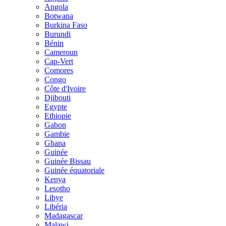
Angola
Botwana
Burkina Faso
Burundi
Bénin
Cameroun
Cap-Vert
Comores
Congo
Côte d'Ivoire
Djibouti
Egypte
Ethiopie
Gabon
Gambie
Ghana
Guinée
Guinée Bissau
Guinée équatoriale
Kenya
Lesotho
Libye
Libéria
Madagascar
Malawi