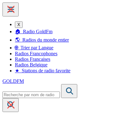
X
🏠 Radio GoldFm
🌎 Radios du monde entier
🌐 Trier par Langue
Radios Francophones
Radios Françaises
Radios Belgique
★ Stations de radio favorite
G
O
LD
FM