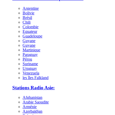
Argentine
Bolivie
Brésil
Chili
Colombie
Equateur
Guadeloupe
Guyane
Guyane
Martinique
Paraguay
Pérou
Suriname
Uruguay
Venezuela
les îles Falkland
Stations Radio Asie:
Afghanistan
Arabie Saoudite
Arménie
Azerbaïdjan