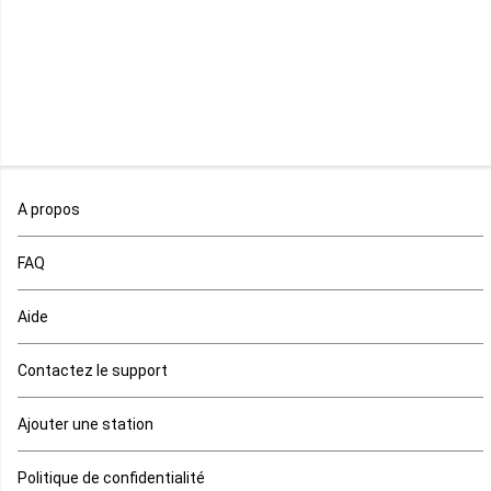
Madagascar
Malawi
Mali
Maroc
A propos
Maurice
FAQ
Mauritanie
Aide
Mayotte
Contactez le support
Mozambique
Ajouter une station
Namibie
Politique de confidentialité
Niger