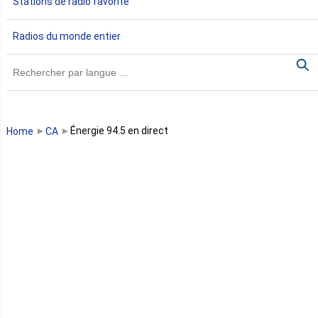
Stations de radio favorite
Gambie
Radios du monde entier
Ghana
Guinée
Guinée Bissau
Énergie 94.5 en direct
Home
CA
Guinée équatoriale
Kenya
Lesotho
Libye
Libéria