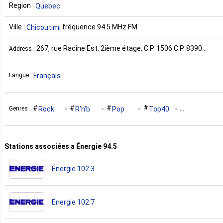
Region :
Quebec
Ville :
fréquence 94.5 MHz FM
Chicoutimi
267, rue Racine Est, 2ième étage, C.P. 1506 C.P. 8390
Address :
Chicoutimi QC G7H 5C2 Canada
Français
Langue :
Rock
R'n'b
Pop
Top40
Genres :
Adult Contemporary
Stations associées a Énergie 94.5
Énergie 102.3
Énergie 102.7