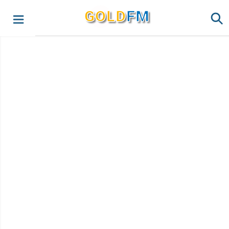
G
O
LD
FM