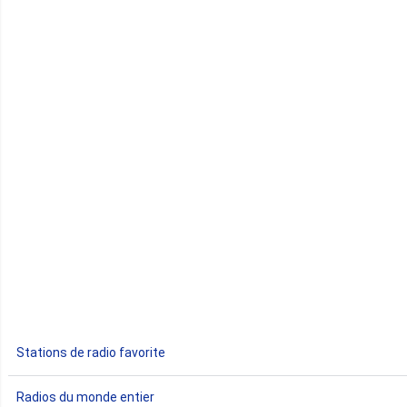
Cap-Vert
Comores
Congo
Côte d'Ivoire
Djibouti
Egypte
Ethiopie
Gabon
Stations de radio favorite
Gambie
Radios du monde entier