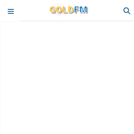
G
O
LD
FM