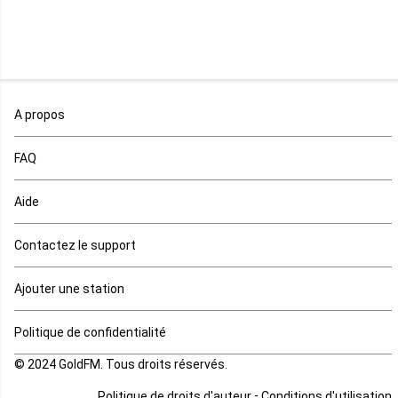
Mali
Maroc
A propos
Maurice
FAQ
Mauritanie
Aide
Mayotte
Contactez le support
Mozambique
Ajouter une station
Namibie
Politique de confidentialité
Niger
© 2024 GoldFM. Tous droits réservés.
Nigeria
-
Politique de droits d'auteur
Conditions d'utilisation