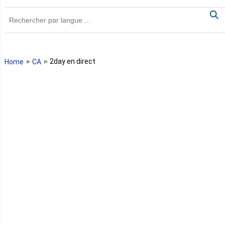
Ghana
Guinée
Guinée Bissau
2day en direct
Home
CA
Guinée équatoriale
Kenya
Lesotho
Libye
Libéria
Madagascar
Malawi