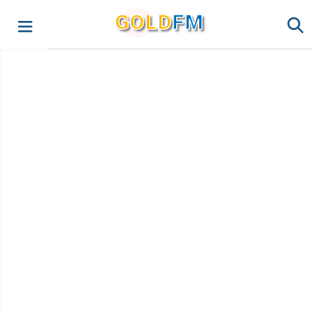
G
O
LD
FM