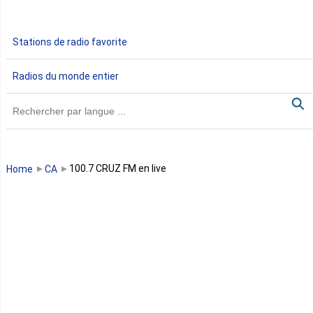
Gabon
Stations de radio favorite
Gambie
Radios du monde entier
Ghana
Guinée
Guinée Bissau
100.7 CRUZ FM en live
Home
CA
Guinée équatoriale
Kenya
Lesotho
Libye