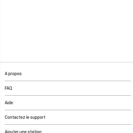
Libéria
Madagascar
Malawi
Mali
Maroc
A propos
Maurice
FAQ
Mauritanie
Aide
Mayotte
Contactez le support
Mozambique
Ajouter une station