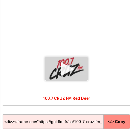
100.7 CRUZ FM Red Deer
</> Copy