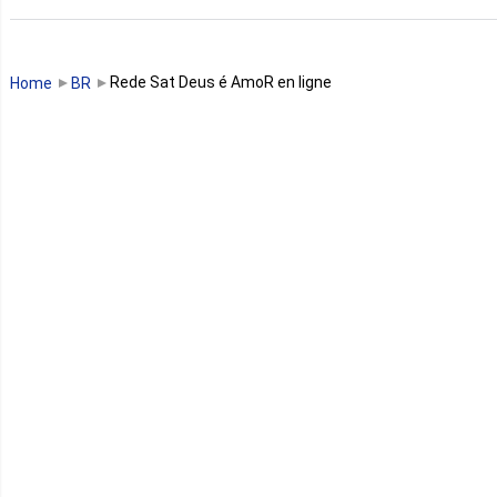
Guinée
Guinée Bissau
Rede Sat Deus é AmoR en ligne
Home
BR
Guinée équatoriale
Kenya
Lesotho
Libye
Libéria
Madagascar
Malawi
Mali