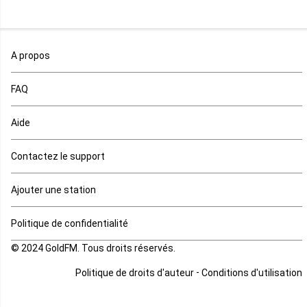
Maroc
A propos
Maurice
FAQ
Mauritanie
Aide
Mayotte
Contactez le support
Mozambique
Ajouter une station
Namibie
Politique de confidentialité
Niger
© 2024 GoldFM. Tous droits réservés.
Nigeria
-
Politique de droits d'auteur
Conditions d'utilisation
Ouganda