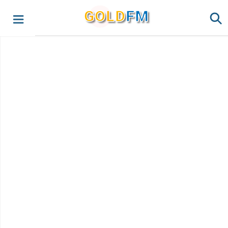
G
O
LD
FM