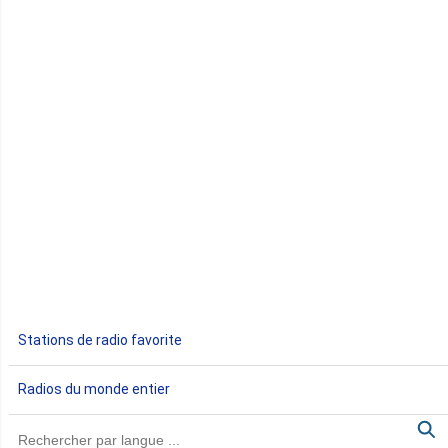
Comores
Congo
Côte d'Ivoire
Djibouti
Egypte
Ethiopie
Gabon
Stations de radio favorite
Gambie
Radios du monde entier
Ghana