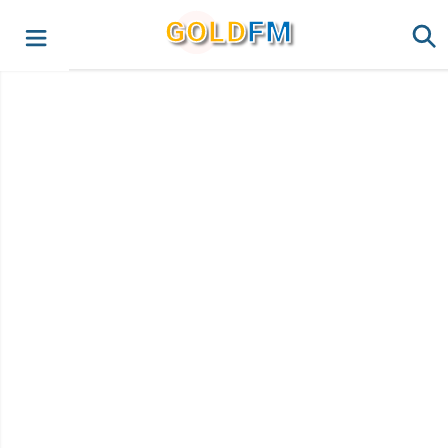
G
O
LD
FM