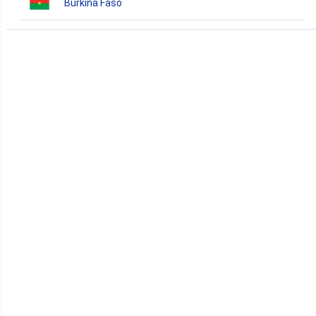
Burkina Faso
Burundi
Bénin
Cameroun
Cap-Vert
Comores
Congo
Côte d'Ivoire
Djibouti
Egypte