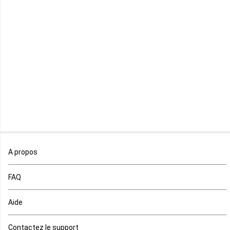
Libye
Libéria
Madagascar
Malawi
Mali
Maroc
A propos
Maurice
FAQ
Mauritanie
Aide
Mayotte
Contactez le support