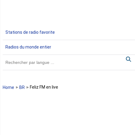
Ethiopie
Gabon
Stations de radio favorite
Gambie
Radios du monde entier
Ghana
Guinée
Guinée Bissau
Feliz FM en live
Home
BR
Guinée équatoriale
Kenya
Lesotho