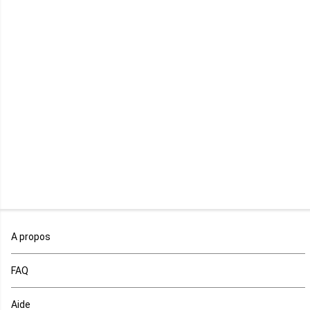
Lesotho
Libye
Libéria
Madagascar
Malawi
Mali
Maroc
A propos
Maurice
FAQ
Mauritanie
Aide