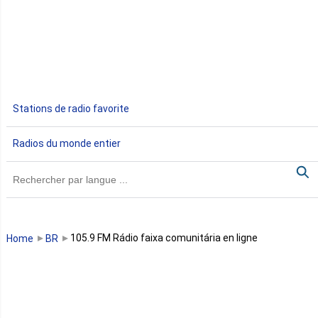
Egypte
Ethiopie
Gabon
Stations de radio favorite
Gambie
Radios du monde entier
Ghana
Guinée
Guinée Bissau
105.9 FM Rádio faixa comunitária en ligne
Home
BR
Guinée équatoriale
Kenya