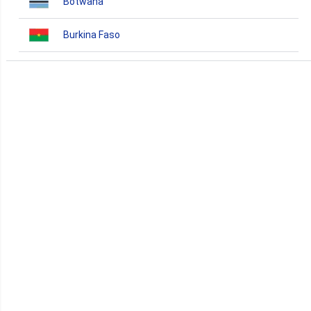
Botwana
Burkina Faso
Burundi
Bénin
Cameroun
Cap-Vert
Comores
Congo
Côte d'Ivoire
Djibouti