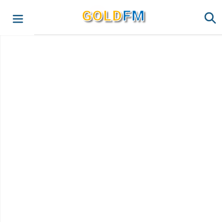
G
O
LD
FM