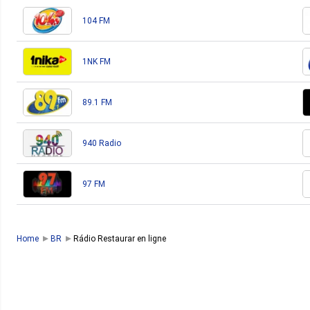
104 FM
1NK FM
89.1 FM
940 Radio
97 FM
Home
BR
Rádio Restaurar en ligne