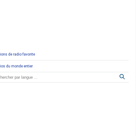
Comores
Congo
Côte d'Ivoire
Djibouti
ions de radio favorite
Egypte
ios du monde entier
Ethiopie
Gabon
Gambie
Ghana
Guinée