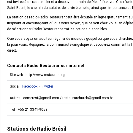
est invitée à se rassembler et à découvrir la main de Dieu à l'œuvre. Ces réunio
Saint-Esprit, le chemin du salut et de la vie éternelle, ainsi que l'importance d
La station de radio Rádio Restaurar peut être écoutée en ligne gratuitement su
inspirant et encourageant où que vous soyez, que ce soit chez vous, en déplace
de sélectionner Rádio Restaurar parmi les options disponibles.
Que vous soyez un auditeur régulier de musique gospel ou que vous cherchiez 
là pour vous. Rejoignez la communautévangélique et découvrez comment la foi 
direct.
Contacts Rádio Restaurar sur internet
Site web : http://www.restaurar.org
Social :
Facebook
Twitter
Autres : comerest@gmail.com / restaurarchurch@gmail.com.br
Tel :
+55 21 3341-9053
Stations de Radio Brésil