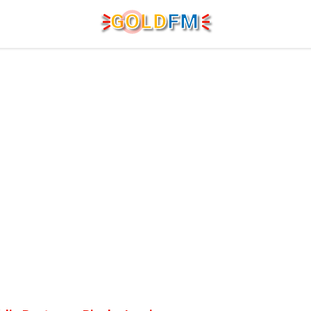
G
O
LD
FM