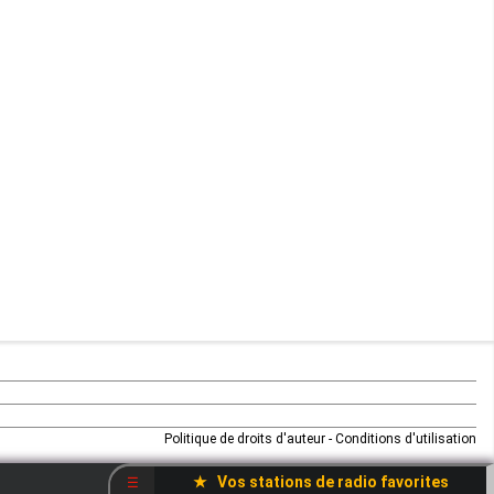
Maurice
Mauritanie
Mayotte
Mozambique
Namibie
Niger
Nigeria
Ouganda
Politique de droits d'auteur
-
Conditions d'utilisation
Rd Congo
★ Vos stations de radio favorites
☰