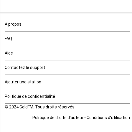
Maroc
A propos
Maurice
FAQ
Mauritanie
Aide
Mayotte
Contactez le support
Mozambique
Ajouter une station
Namibie
Politique de confidentialité
Niger
© 2024 GoldFM. Tous droits réservés.
Nigeria
-
Politique de droits d'auteur
Conditions d'utilisation
Ouganda