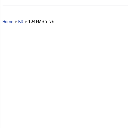
Guinée
Guinée Bissau
104 FM en live
Home
BR
Guinée équatoriale
Kenya
Lesotho
Libye
Libéria
Madagascar
Malawi
Mali