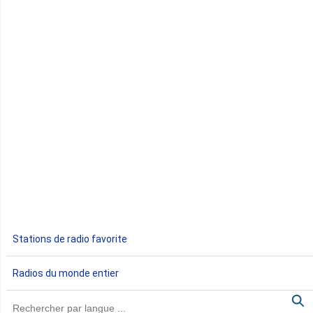
Comores
Congo
Côte d'Ivoire
Djibouti
Egypte
Ethiopie
Gabon
Stations de radio favorite
Gambie
Radios du monde entier
Ghana