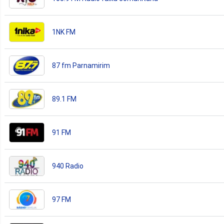
1NK FM
87 fm Parnamirim
89.1 FM
91 FM
940 Radio
97 FM