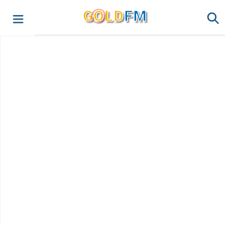
G
O
LD
FM