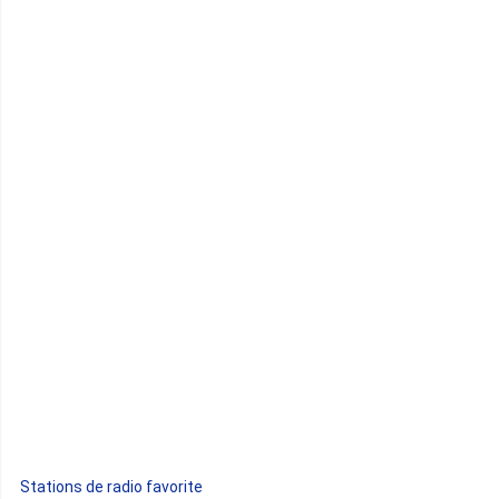
Cameroun
Cap-Vert
Comores
Congo
Côte d'Ivoire
Djibouti
Egypte
Ethiopie
Gabon
Stations de radio favorite