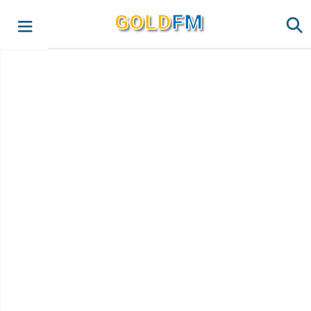
G
O
LD
FM