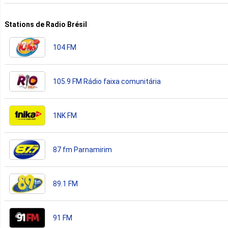
Stations de Radio Brésil
104 FM
105.9 FM Rádio faixa comunitária
1NK FM
87 fm Parnamirim
89.1 FM
91 FM