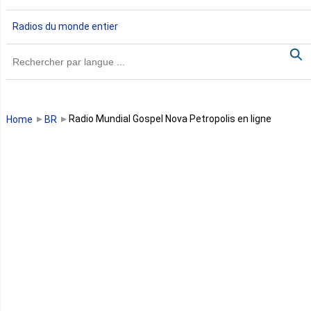
Gambie
Radios du monde entier
Ghana
Guinée
Guinée Bissau
Radio Mundial Gospel Nova Petropolis en ligne
Home
BR
Guinée équatoriale
Kenya
Lesotho
Libye
Libéria
Madagascar