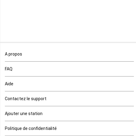
Malawi
Mali
Maroc
A propos
Maurice
FAQ
Mauritanie
Aide
Mayotte
Contactez le support
Mozambique
Ajouter une station
Namibie
Politique de confidentialité
Niger