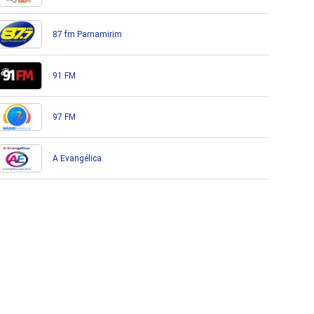
87 fm Parnamirim
91 FM
97 FM
A Evangélica