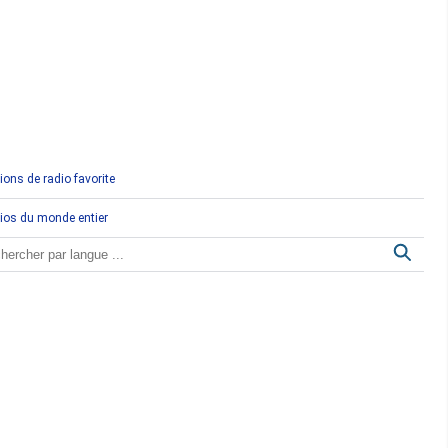
Comores
Congo
Côte d'Ivoire
Djibouti
ions de radio favorite
Egypte
ios du monde entier
Ethiopie
Gabon
Gambie
Ghana
Guinée