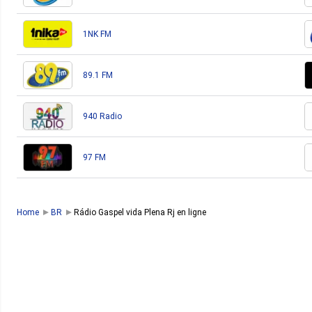
1NK FM
89.1 FM
940 Radio
97 FM
Home
BR
Rádio Gaspel vida Plena Rj en ligne