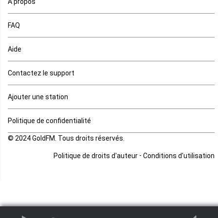
A propos
Maurice
FAQ
Mauritanie
Aide
Mayotte
Contactez le support
Mozambique
Ajouter une station
Namibie
Politique de confidentialité
Niger
© 2024 GoldFM. Tous droits réservés.
Nigeria
-
Politique de droits d'auteur
Conditions d'utilisation
Ouganda
Rd Congo
Rwanda