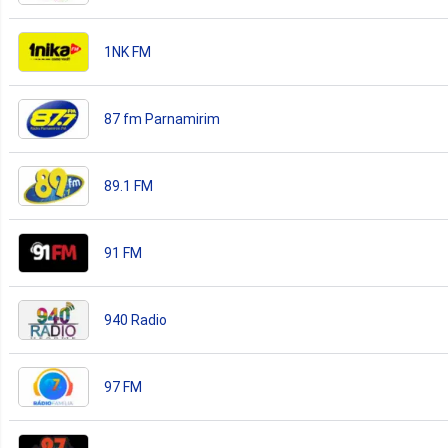
1NK FM
87 fm Parnamirim
89.1 FM
91 FM
940 Radio
97 FM