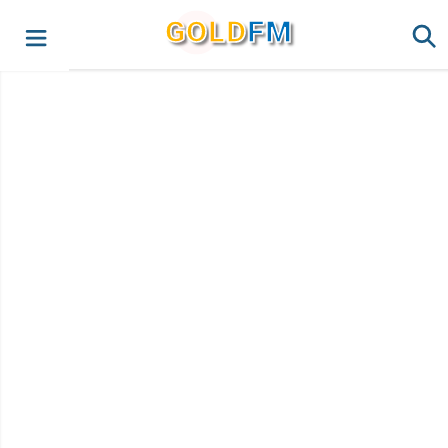
G
O
LD
FM