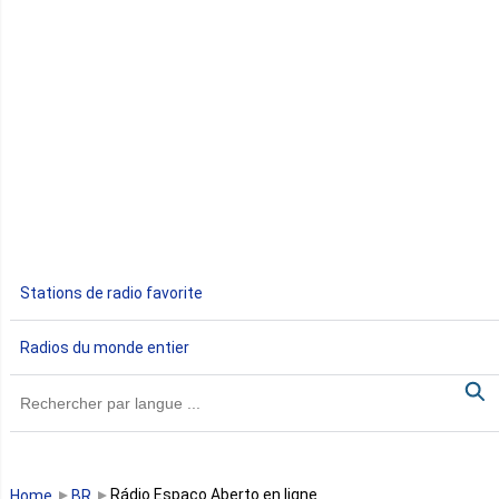
Côte d'Ivoire
Djibouti
Egypte
Ethiopie
Gabon
Stations de radio favorite
Gambie
Radios du monde entier
Ghana
Guinée
Guinée Bissau
Rádio Espaço Aberto en ligne
Home
BR