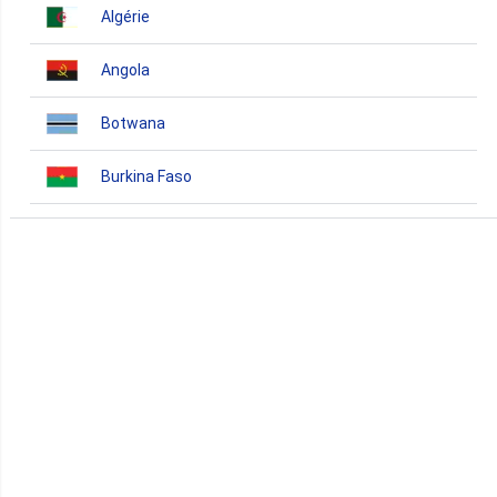
Algérie
Angola
Botwana
Burkina Faso
Burundi
Bénin
Cameroun
Cap-Vert
Comores
Congo