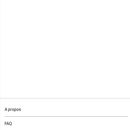
Kenya
Lesotho
Libye
Libéria
Madagascar
Malawi
Mali
Maroc
A propos
Maurice
FAQ
Mauritanie