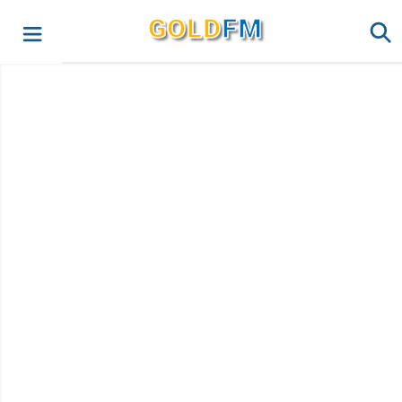
G
O
LD
FM