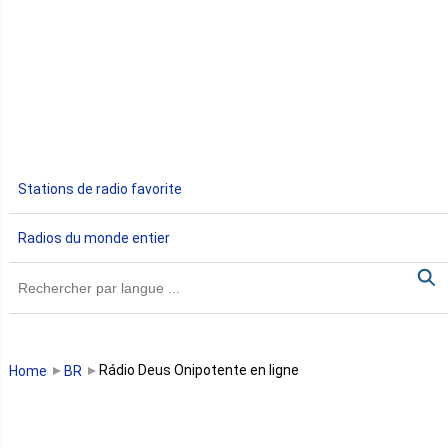
Djibouti
Egypte
Ethiopie
Gabon
Stations de radio favorite
Gambie
Radios du monde entier
Ghana
Guinée
Guinée Bissau
Rádio Deus Onipotente en ligne
Home
BR
Guinée équatoriale