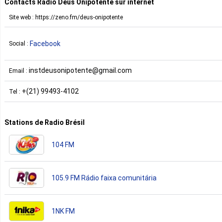
Contacts Rádio Deus Onipotente sur internet
Site web : https://zeno.fm/deus-onipotente
Facebook
Social :
instdeusonipotente@gmail.com
Email :
+(21) 99493-4102
Tel :
Stations de Radio Brésil
104 FM
105.9 FM Rádio faixa comunitária
1NK FM