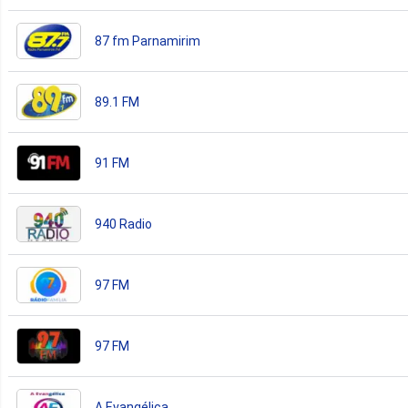
87 fm Parnamirim
89.1 FM
91 FM
940 Radio
97 FM
97 FM
A Evangélica