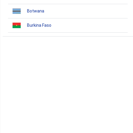
Botwana
Burkina Faso
Burundi
Bénin
Cameroun
Cap-Vert
Comores
Congo
Côte d'Ivoire