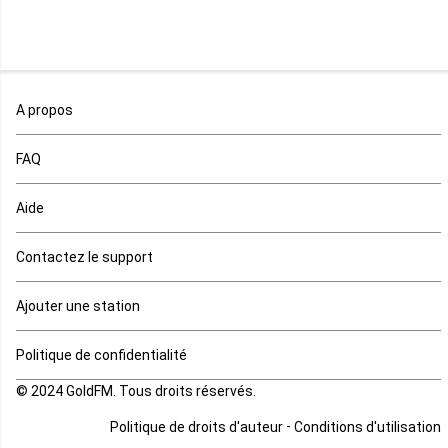
Mali
Maroc
A propos
Maurice
FAQ
Mauritanie
Aide
Mayotte
Contactez le support
Mozambique
Ajouter une station
Namibie
Politique de confidentialité
Niger
© 2024 GoldFM. Tous droits réservés.
Nigeria
-
Politique de droits d'auteur
Conditions d'utilisation