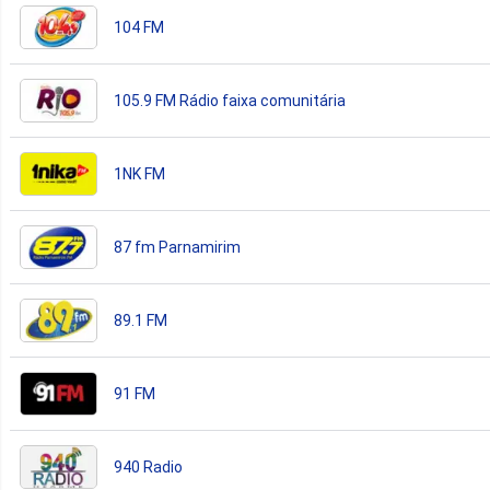
104 FM
105.9 FM Rádio faixa comunitária
1NK FM
87 fm Parnamirim
89.1 FM
91 FM
940 Radio