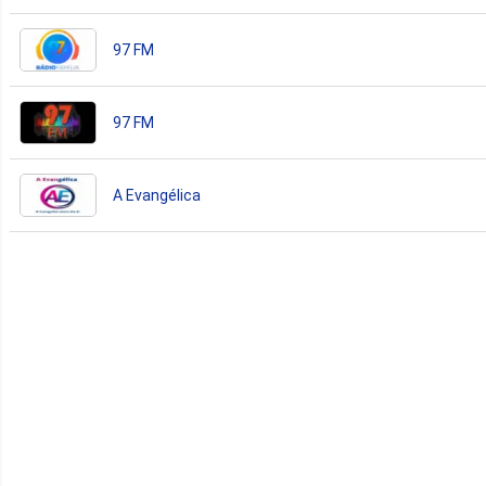
97 FM
97 FM
A Evangélica