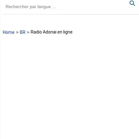
Guinée
Guinée Bissau
Radio Adonai en ligne
Home
BR
Guinée équatoriale
Kenya
Lesotho
Libye
Libéria
Madagascar
Malawi