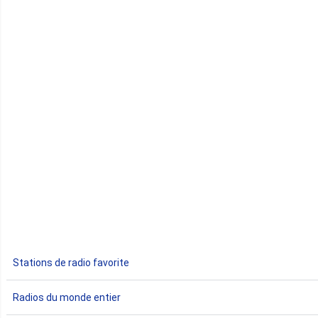
Cap-Vert
Comores
Congo
Côte d'Ivoire
Djibouti
Egypte
Ethiopie
Gabon
Stations de radio favorite
Gambie
Radios du monde entier
Ghana