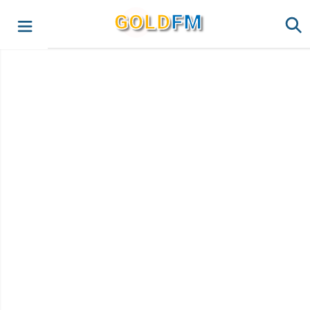
G
O
LD
FM